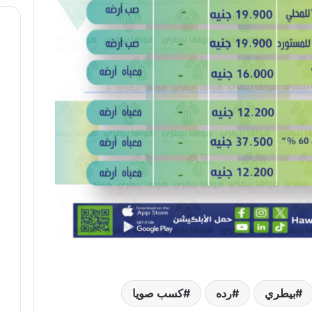
بيطري
رده
كسب صويا