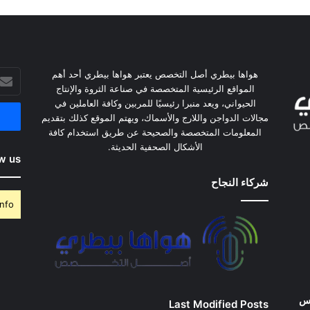
أدخل
هواها بيطري أصل التخصص يعتبر هواها بيطري أحد أهم
بريدك
المواقع الرئيسية المتخصصة في صناعة الثروة والإنتاج
الإلكت
الحيواني، ويعد منبرا رئيسيًا للمربين وكافة العاملين في
مجالات الدواجن واللارج والأسماك، ويهتم الموقع كذلك بتقديم
المعلومات المتخصصة والصحيحة عن طريق استخدام كافة
الأشكال الصحفية الحديثة.
w us
شركاء النجاح
nfo.
وس
Last Modified Posts