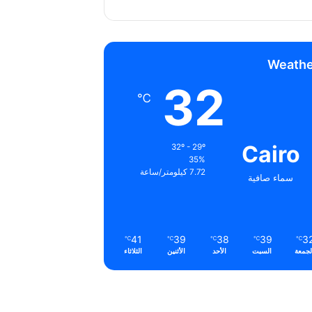
Weathe
32
℃
Cairo
32º - 29º
35%
7.72 كيلومتر/ساعة
سماء صافية
41
39
38
39
3
℃
℃
℃
℃
℃
لجمعة
السبت
الأحد
الأثنين
الثلاثاء