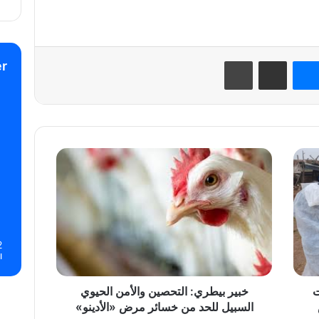
نتيريست
ماسنجر
مشاركة عبر البريد
طباعة
r
خبير
بيطري:
التحصين
والأمن
الحيوي
السبيل
للحد
2
ا
من
خسائر
مرض
ات
خبير بيطري: التحصين والأمن الحيوي
«الأدينو»
السبيل للحد من خسائر مرض «الأدينو»