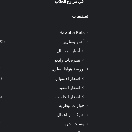
في مزارع الحلاب
تصنيفات
Hawaha Pets
أخبار وتقارير
(5٬422)
أخبار المجــال
تصريحات راديو
بورصة هواها بيطري
(929)
اسعار الاسواق
(462)
اسعار التنفيذ
71)
اسعار الخامات
(294)
حوارات بيطرية
شركات و اعمال
مساحة حرة
(203)