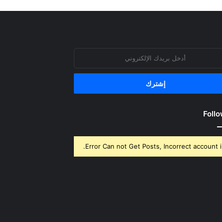
روني
Follo
Error Can not Get Posts, Incorrect account i