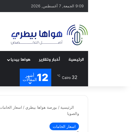
9:09 الجمعة, 7 أغسطس, 2026
الرئيسية
أخبار وتقارير
هواها بيديا
12
أشهر
℃
32
Cairo
المقالات
الرئيسية
/
بورصة هواها بيطري
/
اسعار الخامات
والصويا
اسعار الخامات