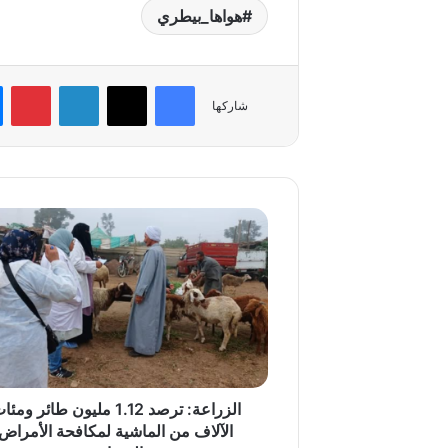
هواها_بيطري
فيسبوك
‫X
لينكدإن
بي
شاركها
الزراعة:
ترصد
1.12
مليون
طائر
ومئات
الآلاف
من
الماشية
لمكافحة
الزراعة: ترصد 1.12 مليون طائر ومئ
الأمراض
الآلاف من الماشية لمكافحة الأمراض
الحيوانية