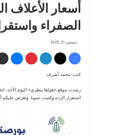
أسعار الأعلاف ال
الصفراء واستقرار
ديسمبر 21, 2025
فيسبوك
‫X
لينكدإن
بينتيريست
ماسنجر
كتب-محمد أشرف
رصدت موقع «هواها بيطري» اليوم الأحد، ان
استقرار الرده وكسب صويا، ونعرض عليكم أس