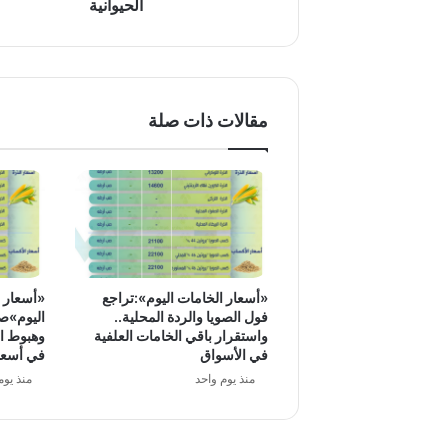
الحيوانية
مقالات ذات صلة
«أسعار الخامات اليوم»:تراجع
«أسعار ا
فول الصويا والردة المحلية..
اليوم»صع
واستقرار باقي الخامات العلفية
وهبوط ال
في الأسواق
في أسعار
منذ يوم واحد
منذ يوم