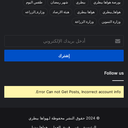
بورصة هواها بيطري
بيطري
شهر رمضان
طقس اليوم
هواها_بيطري
هواها بيطري
هيئة الارصاد
وزارة_الزراعه
وزارة التموين
وزارة الزراعة
أدخل
بريدك
الإلكتروني
Follow us
Error Can not Get Posts, Incorrect account info.
© 2024 حقوق النشر محفوظة لـهواها بيطري
الرئيسية
عن
فريق العمل
هواها بيديا