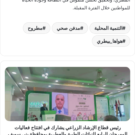
للمواطنين خلال الفترة المقبلة.
التنمية المحلية
مدفن صحي
مطروح
هواها_بيطري
رئيس
قطاع
الإرشاد
الزراعي
يشارك
في
افتتاح
فعاليات
المهرجان
الرابع
رئيس قطاع الإرشاد الزراعي يشارك في افتتاح فعاليات
للنباتات
المهرجان الرابع للنباتات الطبية والعطرية بمحافظة بني سويف