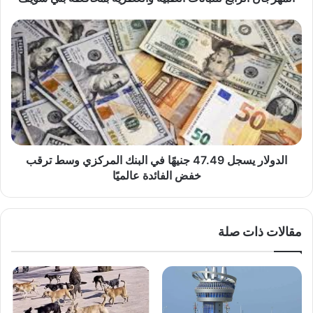
الطبية
والعطرية
الدولار
بمحافظة
يسجل
بني
47.49
سويف
جنيهًا
في
البنك
المركزي
وسط
ترقب
خفض
الدولار يسجل 47.49 جنيهًا في البنك المركزي وسط ترقب
الفائدة
خفض الفائدة عالميًا
عالميًا
مقالات ذات صلة