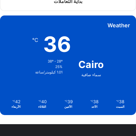
بداية التعاملات
Weather
36
℃
Cairo
38º - 28º
25%
1.01 كيلومتر/ساعة
سماء صافية
42
40
39
38
38
℃
℃
℃
℃
℃
السبت
الأحد
الأثنين
الثلاثاء
الأربعاء