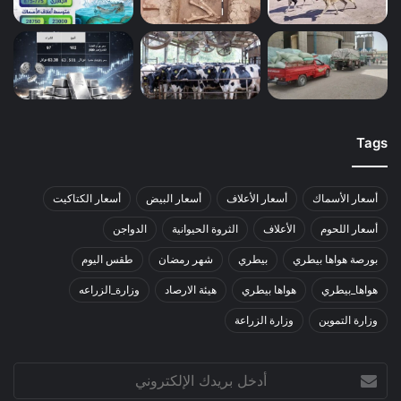
Tags
أسعار الأسماك
أسعار الأعلاف
أسعار البيض
أسعار الكتاكيت
أسعار اللحوم
الأعلاف
الثروة الحيوانية
الدواجن
بورصة هواها بيطري
بيطري
شهر رمضان
طقس اليوم
هواها_بيطري
هواها بيطري
هيئة الارصاد
وزارة_الزراعه
وزارة التموين
وزارة الزراعة
أدخل
بريدك