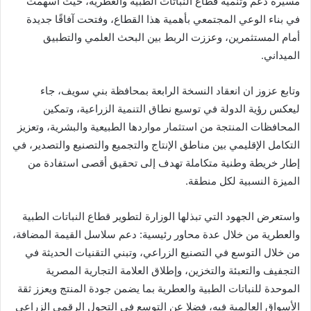
مسيرة دعم وتنمية قطاع النباتات الطبية والعطرية، حيث أسهمت
في بناء الوعي المجتمعي بأهمية هذا القطاع، وفتحت آفاقًا جديدة
أمام المستثمرين، وعززت الربط بين البحث العلمي والتطبيق
الميداني.
وتابع عزوز ان انعقاد النسخة الرابعة بمحافظة بني سويف، جاء
ليعكس رؤية الدولة في توسيع نطاق التنمية الزراعية، وتمكين
المحافظات المنتجة من استثمار مواردها الطبيعية والبشرية، وتعزيز
التكامل الإقليمي بين مناطق الإنتاج والتجميع والتصنيع والتصدير، في
إطار خريطة وطنية متكاملة تهدف إلى تحقيق أقصى استفادة من
الميزة النسبية لكل منطقة.
واستعرض الجهود التي تبذلها الوزارة لتطوير قطاع النباتات الطبية
والعطرية من خلال عدة محاور رئيسية: دعم سلاسل القيمة المضافة،
من خلال التوسع في التصنيع الزراعي، وتبني التقنيات الحديثة في
التجفيف والتعبئة والتخزين، وإطلاق العلامة التجارية المصرية
الموحدة للنباتات الطبية والعطرية بما يضمن جودة المنتج ويعزز ثقة
الأسواق العالمية فيه، فضلا عن التوسع في التحول الرقمي الزراعي