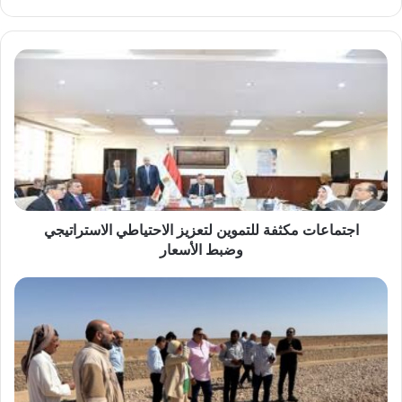
اجتماعات
مكثفة
للتموين
لتعزيز
الاحتياطي
الاستراتيجي
وضبط
الأسعار
اجتماعات مكثفة للتموين لتعزيز الاحتياطي الاستراتيجي
وضبط الأسعار
استثمارات
بـ169
مليون
جنيه
لتطوير
منظومة
المخلفات