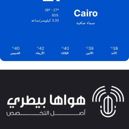
Cairo
38º - 27º
65%
3.33 كيلومتر/ساعة
سماء صافية
40
42
40
39
38
℃
℃
℃
℃
℃
الأحد
الأثنين
الثلاثاء
الأربعاء
الخميس