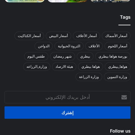
Tags
أسعار الأسماك
أسعار الأعلاف
أسعار البيض
أسعار الكتاكيت
أسعار اللحوم
الأعلاف
الثروة الحيوانية
الدواجن
بورصة هواها بيطري
بيطري
شهر رمضان
طقس اليوم
هواها_بيطري
هواها بيطري
هيئة الارصاد
وزارة_الزراعه
وزارة التموين
وزارة الزراعة
أدخل
بريدك
الإلكتروني
Follow us