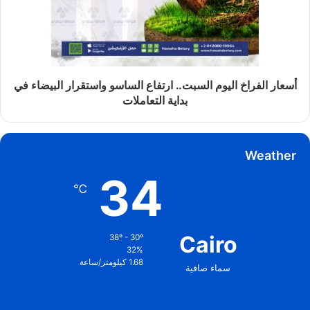
أسعار الفراخ اليوم السبت.. ارتفاع الساسو واستقرار البيضاء في
بداية التعاملات
Weather
34
℃
Cairo
38º - 30º
32%
1.68 كيلومتر/ساعة
سماء صافية