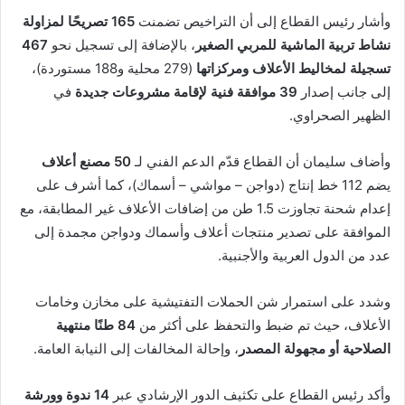
وأشار رئيس القطاع إلى أن التراخيص تضمنت
165 تصريحًا لمزاولة
نشاط تربية الماشية للمربي الصغير
، بالإضافة إلى تسجيل نحو
467
تسجيلة لمخاليط الأعلاف ومركزاتها
(279 محلية و188 مستوردة)،
إلى جانب إصدار
39 موافقة فنية لإقامة مشروعات جديدة
في
الظهير الصحراوي.
وأضاف سليمان أن القطاع قدّم الدعم الفني لـ
50 مصنع أعلاف
يضم 112 خط إنتاج (دواجن – مواشي – أسماك)، كما أشرف على
إعدام شحنة تجاوزت 1.5 طن من إضافات الأعلاف غير المطابقة، مع
الموافقة على تصدير منتجات أعلاف وأسماك ودواجن مجمدة إلى
عدد من الدول العربية والأجنبية.
وشدد على استمرار شن الحملات التفتيشية على مخازن وخامات
الأعلاف، حيث تم ضبط والتحفظ على أكثر من
84 طنًا منتهية
الصلاحية أو مجهولة المصدر
، وإحالة المخالفات إلى النيابة العامة.
وأكد رئيس القطاع على تكثيف الدور الإرشادي عبر
14 ندوة وورشة