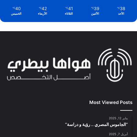
40
42
41
39
38
℃
℃
℃
℃
℃
الأحد
الأثنين
الثلاثاء
الأربعاء
الخميس
Most Viewed Posts
يناير 12, 2025
“الجاموس المصري .. رؤية و دراسة”
أبريل 7, 2025