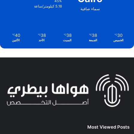
45%
5.18 كيلومتر/ساعة
سماء صافية
40
38
38
38
30
℃
℃
℃
℃
℃
الخميس
الجمعة
السبت
الأحد
الأثنين
Most Viewed Posts