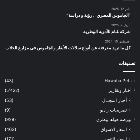
يناير 12, 2025
“الجاموس المصري .. رؤية و دراسة”
أبريل 7, 2025
شركة غنام للأدوية البيطرية
أغسطس 15, 2024
كل ما تريد معرفته عن أنواع سلالات الأبقار والجاموس في مزارع الحلاب
تصنيفات
(43)
Hawaha Pets
أخبار وتقارير
(5٬422)
أخبار المجــال
(53)
تصريحات راديو
(9)
بورصة هواها بيطري
(929)
اسعار الاسواق
(462)
اسعار التنفيذ
(171)