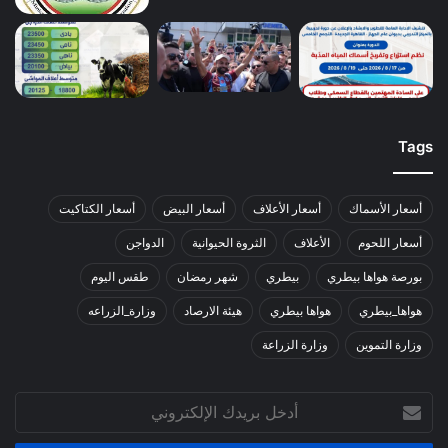
Tags
أسعار الأسماك
أسعار الأعلاف
أسعار البيض
أسعار الكتاكيت
أسعار اللحوم
الأعلاف
الثروة الحيوانية
الدواجن
بورصة هواها بيطري
بيطري
شهر رمضان
طقس اليوم
هواها_بيطري
هواها بيطري
هيئة الارصاد
وزارة_الزراعه
وزارة التموين
وزارة الزراعة
أدخل
بريدك
الإلكتروني