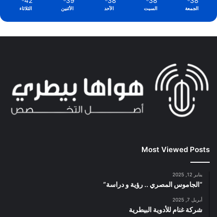
42
39
38
38
38
الجمعة
السبت
الأحد
الأثنين
الثلاثاء
Most Viewed Posts
يناير 12, 2025
“الجاموس المصري .. رؤية و دراسة”
أبريل 7, 2025
شركة غنام للأدوية البيطرية