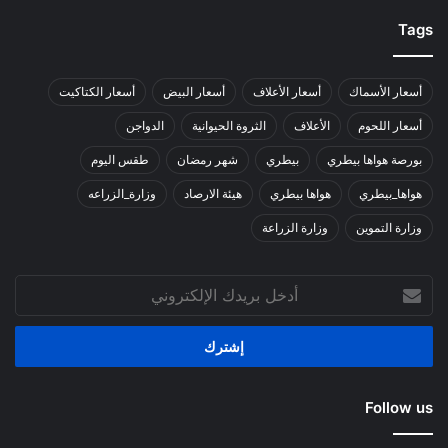
Tags
أسعار الأسماك
أسعار الأعلاف
أسعار البيض
أسعار الكتاكيت
أسعار اللحوم
الأعلاف
الثروة الحيوانية
الدواجن
بورصة هواها بيطري
بيطري
شهر رمضان
طقس اليوم
هواها_بيطري
هواها بيطري
هيئة الارصاد
وزارة_الزراعه
وزارة التموين
وزارة الزراعة
أدخل
بريدك
الإلكتروني
Follow us