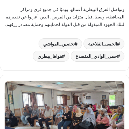
وتواصل الفرق البيطرية أعمالها يوميًا في جميع قرى ومراكز
المحافظة، وسط إقبال متزايد من المربين، الذين أعربوا عن تقديرهم
لتلك الجهود المبذولة من قبل الدولة لحمايتهم وحماية مصادر رزقهم.
الحمى_القلاعية
تحصين_المواشي
حمى_الوادي_المتصدع
هواها_بيطري
"البحوث
الزراعية"
يطلق
برنامجًا
تدريبيًا
لتعزيز
المهارات
التسويقية