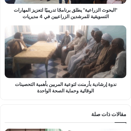
للمرشدين
الزراعيين
"البحوث الزراعية" يطلق برنامجًا تدريبيًا لتعزيز المهارات
في
التسويقية للمرشدين الزراعيين في 4 مديريات
4
مديريات
ندوة
إرشادية
بأرمنت
لتوعية
المربين
بأهمية
التحصينات
الوقائية
وحماية
الصحة
ندوة إرشادية بأرمنت لتوعية المربين بأهمية التحصينات
الواحدة
الوقائية وحماية الصحة الواحدة
مقالات ذات صلة