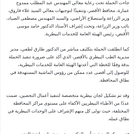
جاءت الحملة تحت رعاية معالي المهندس عبد المطلب ممدوح
عمارة، محافظ الأقصر، وتنفيذًا لتوجيهات معالي السيد علاء فاروق،
وزير الزراعة واستصلاح الأراضي، والسيد المهندس مصطفى الصياد،
نائب وزير الزراعة، وتحت إشراف الأستاذ الدكتور حامد موسى
الأُقنص، رئيس الهيئة العامة للخدمات البيطرية.
كما انطلقت الحملة بتكليف مباشر من الدكتور طارق لطفي، مدير
مديرية الطب البيطري بالأقصر، الذي أكد على ضرورة تنفيذ الحملة
بدقة وفقًا للخطة التي أعدتها الهيئة العامة للخدمات البيطرية،
للوصول إلى أقصى عدد ممكن من رؤوس الماشية المستهدفة في
نطاق المحافظة.
وقد تم تشكيل لجان بيطرية متخصصة لتنفيذ أعمال التحصين، ضمت
عددًا من الأطباء البيطريين الأكفاء على مستوى مراكز المحافظة
المختلفة، حيث تولى كل منهم الإشراف على الوحدات البيطرية في
نطاق عمله.
ففي مركز الزينية، ترأس الدكتور محمود حسانين لجنة التحصين