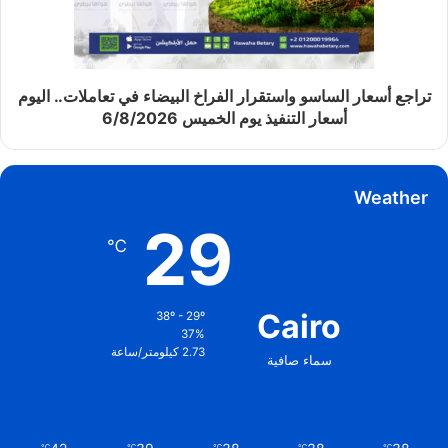
تراجع أسعار الساسو واستقرار الفراخ البيضاء في تعاملات.. اليوم
أسعار التنفيذ يوم الخميس 6/8/2026
Weather
29
℃
Cairo
38º - 29º
37%
2.73 كيلومتر/ساعة
سماء صافية
℃
℃
℃
℃
℃