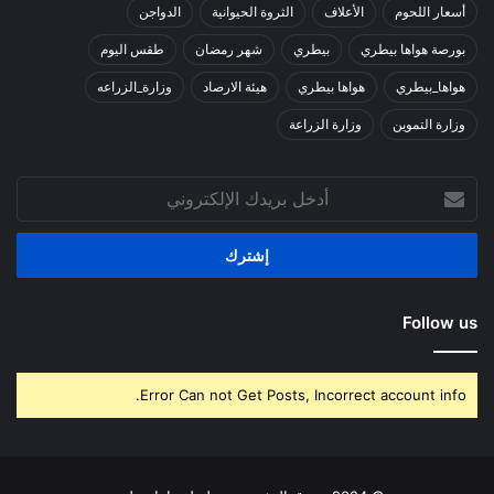
أسعار اللحوم
الأعلاف
الثروة الحيوانية
الدواجن
بورصة هواها بيطري
بيطري
شهر رمضان
طقس اليوم
هواها_بيطري
هواها بيطري
هيئة الارصاد
وزارة_الزراعه
وزارة التموين
وزارة الزراعة
أدخل
بريدك
الإلكتروني
Follow us
Error Can not Get Posts, Incorrect account info.