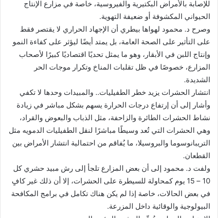
للإصابة بالأمراض البكتيرية والفيروسية، خاصة في مزارع الإنتاج
الحيواني المكشوفة أو ضعيفة التهوية.
وصرح د. محمود لهواها بيطري أن الإجهاد الحراري لا يقتصر فقط
على التأثير على الصحة العامة، بل يمتد أيضًا ليؤثر على كفاءة النمو
وإنتاج اللبن في الأبقار، وهو ما يمثل تحديًا اقتصاديًا كبيرًا لأصحاب
المزارع، خصوصًا في ظل تقلبات المناخ وتكرار موجات الحر
الشديدة.
انتشار الحشرات يزيد خطر الطفيليات.. والمبيدات وحدها لا تكفي
وأشار إلى أن إرتفاع درجات الحرارة يسهم بشكل مباشر في زيادة
نشاط الحشرات الطائرة والزاحفة، مثل الذباب والبعوض والقراد،
وهي الحشرات التي تُعد وسيطًا مباشرًا لنقل الطفيليات الدمويه مثل
التريبانوسوما والبروسيلا، ما يُفاقم من احتمالية انتشار الأمراض بين
القطعان.
ولفت د. محمود إلى أن بعض المزارع تلجأ إلى رش مبيد حشري كل
10 – 15 يوم كمحاولة للسيطرة على الحشرات، إلا أن ذلك غير كافٍ
في بعض الحالات، خاصة إذا لم يكن هناك تكامل في برامج المكافحة
البيولوجية والوقائية داخل المزرعة.