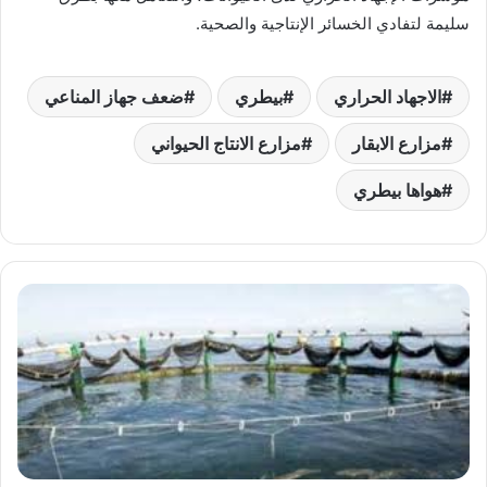
سليمة لتفادي الخسائر الإنتاجية والصحية.
الاجهاد الحراري
بيطري
ضعف جهاز المناعي
مزارع الابقار
مزارع الانتاج الحيواني
هواها بيطري
استشاري
الاستزراع
السمكي
يحذر
من
ارتفاع
نسب
الأمونيا
في