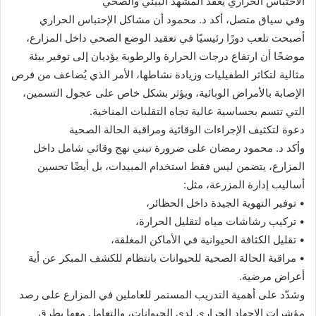
الاحتباس الحراري يُعقّد المشهد البيئي والصحي
وفي سياق متصل، أكد د. محمود أن مشاكل الإحتباس الحراري
أصبحت تلعب دورًا رئيسيًا في تعقيد الوضع الصحي داخل المزارع،
موضحًا أن ارتفاع درجات الحرارة والرطوبة يؤديان إلى توفير بيئة
مثالية لتكاثر الطفيليات وزيادة نشاطها، الأمر الذي يُضاعف من فرص
الإصابة بالأمراض الوبائية، ويؤثر بشكل خاص على عجول التسمين،
التي تتسم بحساسية عالية تجاه التقلبات المناخية.
دعوة لتكثيف الإجراءات الوقائية ومراقبة الحالة الصحية
وأكد د. محمود رمضان على ضرورة تبني نهج وقائي شامل داخل
المزارع، يتضمن ليس فقط استخدام المبيدات، بل أيضًا تحسين
أساليب إدارة المزرعة، مثل:
• توفير التهوية الجيدة داخل الحظائر،
• تركيب رشاشات مياه لتقليل الحرارة،
• تقليل الكثافة الحيوانية في الأماكن المغلقة،
• مراقبة الحالة الصحية للحيوانات بانتظام للكشف المبكر عن أية
أعراض مرضية.
وشدّد على أهمية التدريب المستمر للعاملين في المزارع على رصد
مؤشرات الإجهاد الحراري لدى الحيوانات، والتعامل معها بطرق