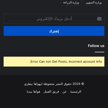
وزارة التموين
وزارة الزراعة
أدخل
بريدك
الإلكتروني
Follow us
Error Can not Get Posts, Incorrect account info.
© 2024 حقوق النشر محفوظة لـهواها بيطري
الرئيسية
عن
فريق العمل
هواها بيديا
فيسبوك
‫X
بينتيريست
لينكدإن
‫YouTube
انستقرام