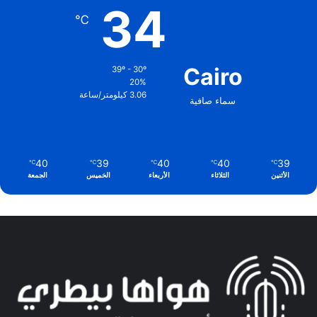
34
℃
Cairo
39º - 30º
20%
3.06 كيلومتر/ساعة
سماء صافية
40
39
40
40
39
℃
℃
℃
℃
℃
الأثنين
الثلاثاء
الأربعاء
الخميس
الجمعة