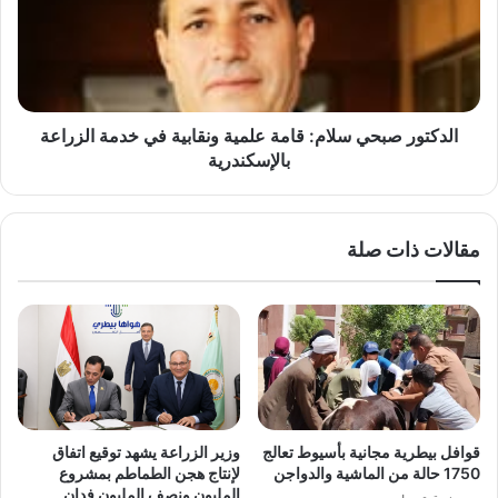
علمية
ونقابية
في
خدمة
الزراعة
بالإسكندرية
الدكتور صبحي سلام: قامة علمية ونقابية في خدمة الزراعة
بالإسكندرية
مقالات ذات صلة
قوافل بيطرية مجانية بأسيوط تعالج
وزير الزراعة يشهد توقيع اتفاق
1750 حالة من الماشية والدواجن
لإنتاج هجن الطماطم بمشروع
المليون ونصف المليون فدان