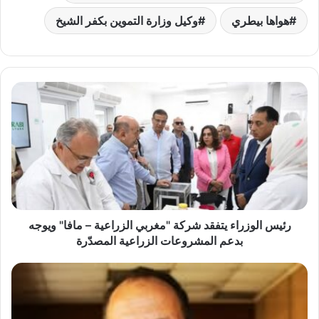
هواها بيطري
وكيل وزارة التموين بكفر الشيخ
رئيس
الوزراء
يتفقد
شركة
"مغربي
الزراعية
–
مافا"
ويوجه
بدعم
رئيس الوزراء يتفقد شركة "مغربي الزراعية – مافا" ويوجه
المشروعات
بدعم المشروعات الزراعية المصدّرة
الزراعية
المصدّرة
الدكتور
صبحي
سلام:
قامة