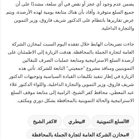
يضمن عدم وجود أي عجز أو نقص في أي سلعة، مشددًا على أن
جميع السلع متوفرة. وأفاد بأن هناك متابعة يومية لهذه الأرصدة، ويتم
عرض تقاريرها بانتظام على الدكتور شريف فاروق، وزير التموين
والتجارة الداخلية.
جاءت تصريحات الهابط خلال تفقده اليوم السبت لمخازن الشركة
العامة لتجارة الجملة بالمحافظة. هدفت الزيارة إلى الاطمئنان على
أرصدة السلع الاستراتيجية ومتابعة عمليات الصرف للبقالين
التموينيين ومنافذ مشروع “جمعيتي” التابعة للشركة. تأتي هذه
الزيارة في إطار تنفيذ تكليفات القيادة السياسية وتوجيهات الدكتور
شريف فاروق، وزير التموين والتجارة الداخلية، واللواء الدكتور علاء
عبد المعطي، محافظ كفر الشيخ، الرامية إلى متابعة موقف السلع
الاستراتيجية والحالة التموينية بالمحافظة بشكل دوري ومكثف.
السلع التموينية
بيطري
كفر الشيخ
مخازن الشركة العامة لتجارة الجملة بالمحافظة