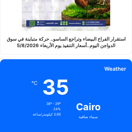
استقرار الفراخ البيضاء وتراجع الساسو.. حركة متباينة في سوق
الدواجن اليوم..أسعار التنفيذ يوم الأربعاء 5/8/2026
Weather
35
℃
Cairo
38º - 29º
24%
3.69 كيلومتر/ساعة
سماء صافية