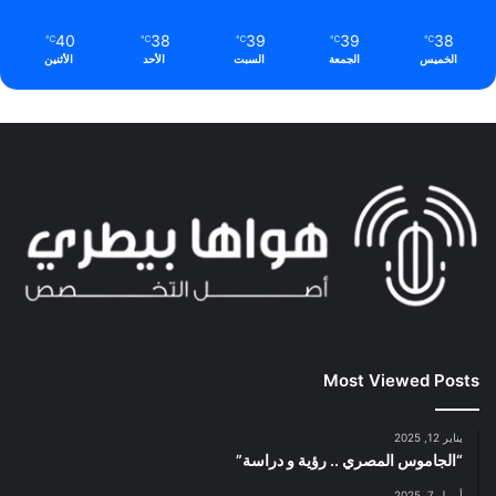
40
38
39
39
38
℃
℃
℃
℃
℃
الخميس
الجمعة
السبت
الأحد
الأثنين
Most Viewed Posts
يناير 12, 2025
“الجاموس المصري .. رؤية و دراسة”
أبريل 7, 2025