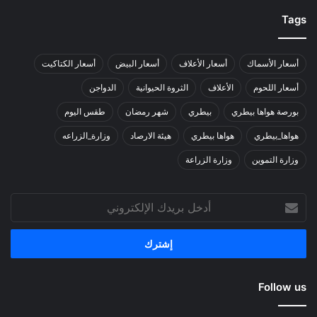
Tags
أسعار الأسماك
أسعار الأعلاف
أسعار البيض
أسعار الكتاكيت
أسعار اللحوم
الأعلاف
الثروة الحيوانية
الدواجن
بورصة هواها بيطري
بيطري
شهر رمضان
طقس اليوم
هواها_بيطري
هواها بيطري
هيئة الارصاد
وزارة_الزراعه
وزارة التموين
وزارة الزراعة
أدخل
بريدك
الإلكتروني
Follow us