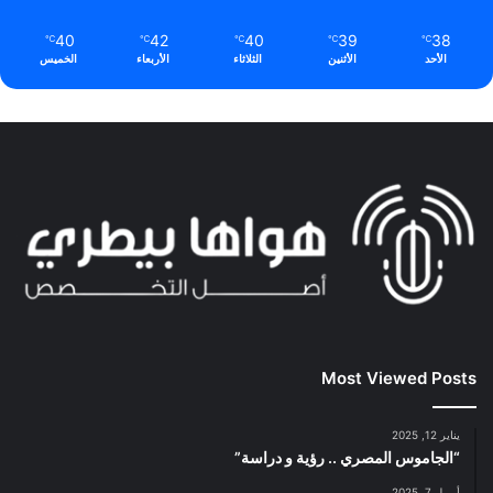
40
42
40
39
38
℃
℃
℃
℃
℃
الأحد
الأثنين
الثلاثاء
الأربعاء
الخميس
Most Viewed Posts
يناير 12, 2025
“الجاموس المصري .. رؤية و دراسة”
أبريل 7, 2025