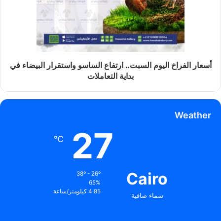
أسعار الفراخ اليوم السبت.. ارتفاع الساسو واستقرار البيضاء في
بداية التعاملات
Weather
27
℃
Cairo
38º - 26º
65%
4.85 كيلومتر/ساعة
سماء صافية