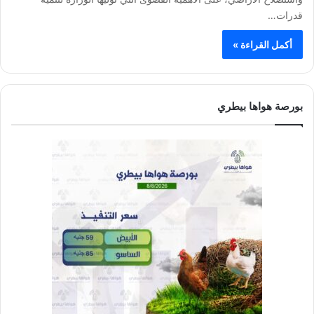
قدرات…
أكمل القراءة »
بورصة هواها بيطري