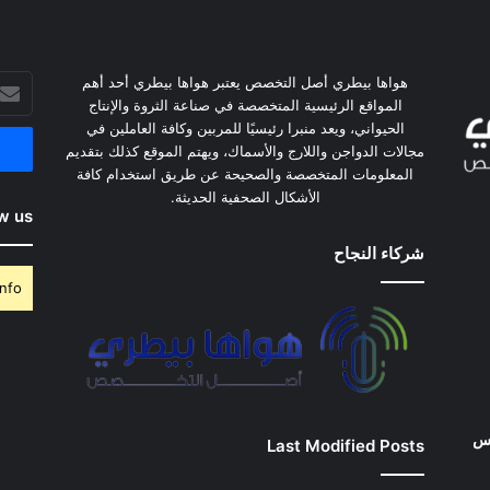
هواها بيطري أصل التخصص يعتبر هواها بيطري أحد أهم
أدخل
المواقع الرئيسية المتخصصة في صناعة الثروة والإنتاج
بريدك
الحيواني، ويعد منبرا رئيسيًا للمربين وكافة العاملين في
الإلكت
مجالات الدواجن واللارج والأسماك، ويهتم الموقع كذلك بتقديم
المعلومات المتخصصة والصحيحة عن طريق استخدام كافة
الأشكال الصحفية الحديثة.
w us
شركاء النجاح
nfo.
وس
Last Modified Posts