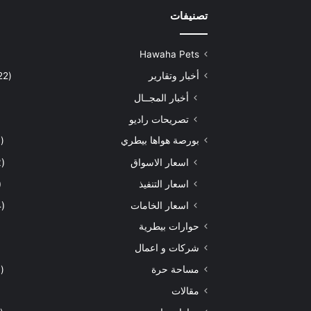
تصنيفات
Hawaha Pets
أخبار وتقارير
(5٬422)
أخبار المجــال
تصريحات راديو
بورصة هواها بيطري
(929)
اسعار الاسواق
(462)
اسعار التنفيذ
71)
اسعار الخامات
(294)
حوارات بيطرية
شركات و اعمال
مساحة حرة
(203)
مقالات