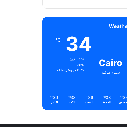
Weathe
34
℃
Cairo
34º - 29º
28%
8.25 كيلومتر/ساعة
سماء صافية
39
38
39
38
3
℃
℃
℃
℃
℃
خميس
الجمعة
السبت
الأحد
الأثنين