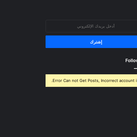
روني
Follo
Error Can not Get Posts, Incorrect account i