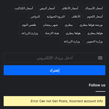
أسعار الأسماك
أسعار الأعلاف
أسعار البيض
أسعار الكتاكيت
أسعار اللحوم
الأعلاف
الثروة الحيوانية
الدواجن
بورصة هواها بيطري
بيطري
شهر رمضان
طقس اليوم
هواها_بيطري
هواها بيطري
هيئة الارصاد
وزارة_الزراعه
وزارة التموين
وزارة الزراعة
أدخل
بريدك
الإلكتروني
Follow us
Error Can not Get Posts, Incorrect account info.