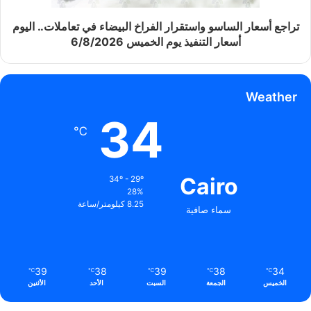
تراجع أسعار الساسو واستقرار الفراخ البيضاء في تعاملات.. اليوم
أسعار التنفيذ يوم الخميس 6/8/2026
Weather
34
℃
Cairo
34º - 29º
28%
8.25 كيلومتر/ساعة
سماء صافية
39
38
39
38
34
℃
℃
℃
℃
℃
الخميس
الجمعة
السبت
الأحد
الأثنين