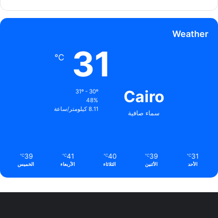
Weather
31
℃
Cairo
31º - 30º
48%
8.11 كيلومتر/ساعة
سماء صافية
39
41
40
39
31
℃
℃
℃
℃
℃
الأحد
الأثنين
الثلاثاء
الأربعاء
الخميس