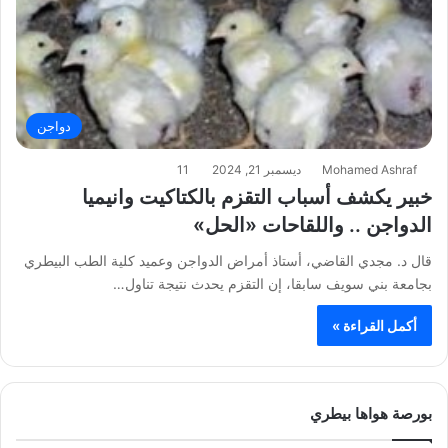
دواجن
Mohamed Ashraf
ديسمبر 21, 2024
11
خبير يكشف أسباب التقزم بالكتاكيت وانيميا
الدواجن .. واللقاحات «الحل»
قال د. مجدي القاضي، أستاذ أمراض الدواجن وعميد كلية الطب البيطري
بجامعة بني سويف سابقا، إن التقزم يحدث نتيجة تناول…
أكمل القراءة »
بورصة هواها بيطري