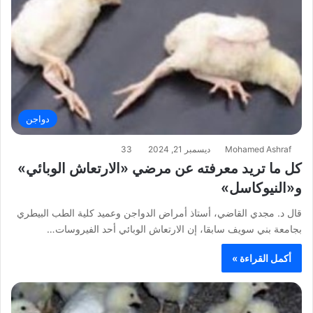
دواجن
Mohamed Ashraf
ديسمبر 21, 2024
33
كل ما تريد معرفته عن مرضي «الارتعاش الوبائي»
و«النيوكاسل»
قال د. مجدي القاضي، أستاذ أمراض الدواجن وعميد كلية الطب البيطري
بجامعة بني سويف سابقا، إن الارتعاش الوبائي أحد الفيروسات…
أكمل القراءة »