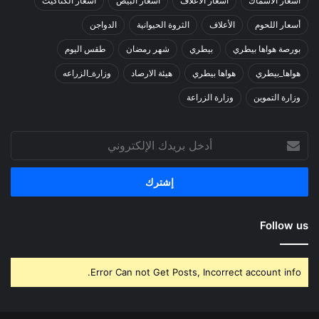
أسعار الأسماك
أسعار الأعلاف
أسعار البيض
أسعار الكتاكيت
أسعار اللحوم
الأعلاف
الثروة الحيوانية
الدواجن
بورصة هواها بيطري
بيطري
شهر رمضان
طقس اليوم
هواها_بيطري
هواها بيطري
هيئة الارصاد
وزارة_الزراعه
وزارة التموين
وزارة الزراعة
أدخل
بريدك
الإلكتروني
Follow us
Error Can not Get Posts, Incorrect account info.