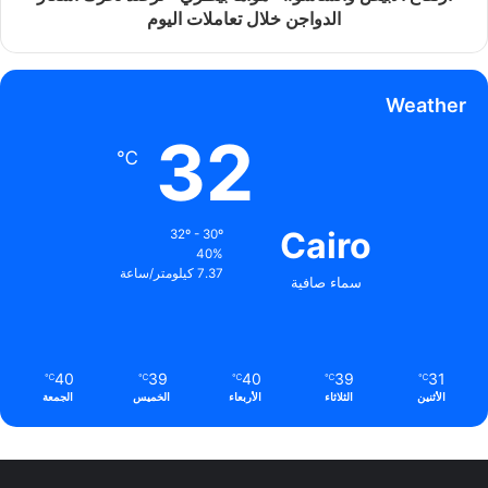
الدواجن خلال تعاملات اليوم
Weather
32
℃
Cairo
32º - 30º
40%
7.37 كيلومتر/ساعة
سماء صافية
40
39
40
39
31
℃
℃
℃
℃
℃
الأثنين
الثلاثاء
الأربعاء
الخميس
الجمعة