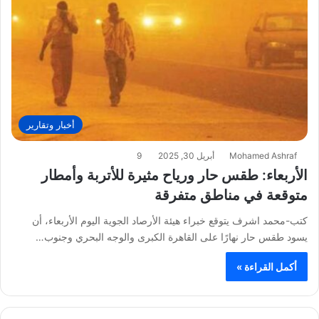
أخبار وتقارير
Mohamed Ashraf
أبريل 30, 2025
9
الأربعاء: طقس حار ورياح مثيرة للأتربة وأمطار
متوقعة في مناطق متفرقة
كتب-محمد اشرف يتوقع خبراء هيئة الأرصاد الجوية اليوم الأربعاء، أن
يسود طقس حار نهارًا على القاهرة الكبرى والوجه البحري وجنوب…
أكمل القراءة »