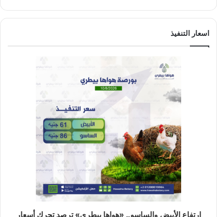
اسعار التنفيذ
ارتفاع الأبيض والساسو.. «هواها بيطري» ترصد تحرك أسعار