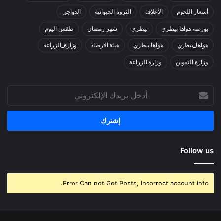
أسعار اللحوم
الأعلاف
الثروة الحيوانية
الدواجن
بورصة هواها بيطري
بيطري
شهر رمضان
طقس اليوم
هواها_بيطري
هواها بيطري
هيئة الارصاد
وزارة_الزراعه
وزارة التموين
وزارة الزراعة
أدخل
بريدك
الإلكتروني
Follow us
Error Can not Get Posts, Incorrect account info.