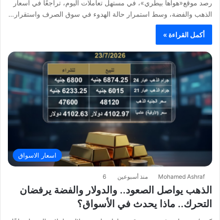
رصد موقع«هواها بيطري»، في مستهل تعاملات اليوم، تراجعًا في أسعار
الذهب والفضة، وسط استمرار حالة الهدوء في سوق الصرف واستقرار…
أكمل القراءة »
اسعار الاسواق
Mohamed Ashraf
منذ أسبوعين
6
الذهب يواصل الصعود.. والدولار والفضة يرفضان
التحرك.. ماذا يحدث في الأسواق؟