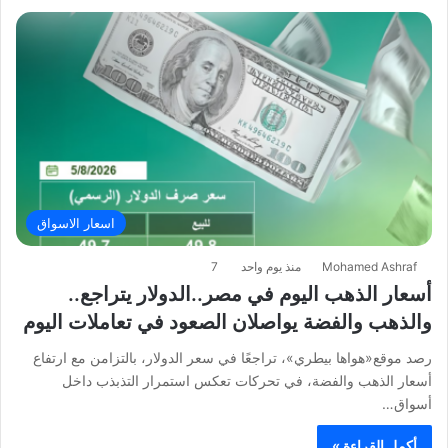
اسعار الاسواق
Mohamed Ashraf
منذ يوم واحد
7
أسعار الذهب اليوم في مصر..الدولار يتراجع..
والذهب والفضة يواصلان الصعود في تعاملات اليوم
رصد موقع«هواها بيطري»، تراجعًا في سعر الدولار، بالتزامن مع ارتفاع
أسعار الذهب والفضة، في تحركات تعكس استمرار التذبذب داخل
أسواق…
أكمل القراءة »