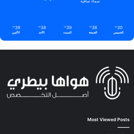
سماء صافية
39
38
39
38
30
℃
℃
℃
℃
℃
الخميس
الجمعة
السبت
الأحد
الأثنين
Most Viewed Posts