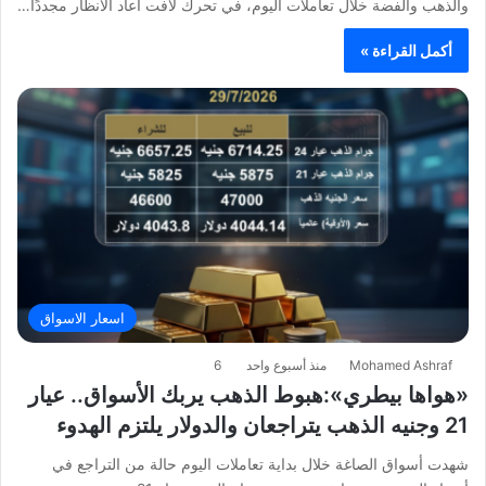
والذهب والفضة خلال تعاملات اليوم، في تحرك لافت أعاد الأنظار مجددًا…
أكمل القراءة »
اسعار الاسواق
Mohamed Ashraf
منذ أسبوع واحد
6
«هواها بيطري»:هبوط الذهب يربك الأسواق.. عيار
21 وجنيه الذهب يتراجعان والدولار يلتزم الهدوء
شهدت أسواق الصاغة خلال بداية تعاملات اليوم حالة من التراجع في