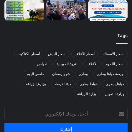
Tags
أسعار الأسماك
أسعار الأعلاف
أسعار البيض
أسعار الكتاكيت
أسعار اللحوم
الأعلاف
الثروة الحيوانية
الدواجن
بورصة هواها بيطري
بيطري
شهر رمضان
طقس اليوم
هواها_بيطري
هواها بيطري
هيئة الارصاد
وزارة_الزراعه
وزارة التموين
وزارة الزراعة
أدخل
بريدك
الإلكتروني