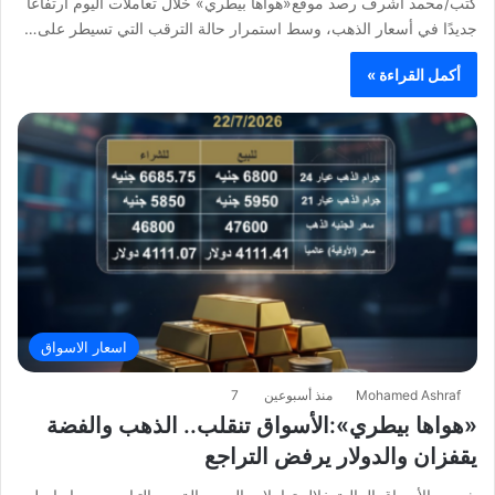
كتب/محمد اشرف رصد موقع«هواها بيطري» خلال تعاملات اليوم ارتفاعًا
جديدًا في أسعار الذهب، وسط استمرار حالة الترقب التي تسيطر على…
أكمل القراءة »
اسعار الاسواق
Mohamed Ashraf
منذ أسبوعين
7
«هواها بيطري»:الأسواق تنقلب.. الذهب والفضة
يقفزان والدولار يرفض التراجع