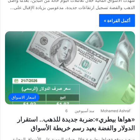
شهدت الأسواق المالية خلال تعاملات اليوم حالة من التباين، بعدما واصل
الذهب والفضة تسجيل ارتفاعات جديدة، مدعومين بزيادة الإقبال على…
أكمل القراءة »
اسعار الاسواق
Mohamed Ashraf
منذ أسبوعين
6
«هواها بيطري»:ضربة جديدة للذهب.. استقرار
الدولار والفضة يعيد رسم خريطة الأسواق
ورصد موقع «هواها بيطري» خلال جولته اليومية على الأسواق المحلية،