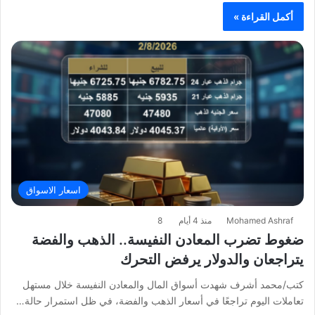
أكمل القراءة »
اسعار الاسواق
Mohamed Ashraf
منذ 4 أيام
8
ضغوط تضرب المعادن النفيسة.. الذهب والفضة
يتراجعان والدولار يرفض التحرك
كتب/محمد أشرف شهدت أسواق المال والمعادن النفيسة خلال مستهل
تعاملات اليوم تراجعًا في أسعار الذهب والفضة، في ظل استمرار حالة…