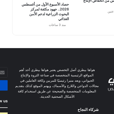
 من انخفاض الإنتاج
حصاد الأسبوع الأول من أغسطس
2026.. جهود مكثفة لمركز
عتين
البحوث الزراعية لدعم الأمن
الغذائي
منذ 3 ساعات
أدخل
هواها بيطري أصل التخصص يعتبر هواها بيطري أحد أهم
بريدك
المواقع الرئيسية المتخصصة في صناعة الثروة والإنتاج
الإلكت
الحيواني، ويعد منبرا رئيسيًا للمربين وكافة العاملين في
مجالات الدواجن واللارج والأسماك، ويهتم الموقع كذلك بتقديم
المعلومات المتخصصة والصحيحة عن طريق استخدام كافة
الأشكال الصحفية الحديثة.
w us
شركاء النجاح