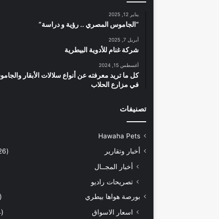
يناير 12, 2025
“الجاموس المصري .. رؤية و دراسة”
أبريل 7, 2025
شركة غنام للأدوية البيطرية
أغسطس 15, 2024
كل ما تريد معرفته عن أنواع سلالات الأبقار والجام
في مزارع الحلاب
تصنيفات
Hawaha Pets
أخبار وتقارير
(5٬426)
أخبار المجــال
تصريحات راديو
بورصة هواها بيطري
(931)
اسعار الاسواق
(464)