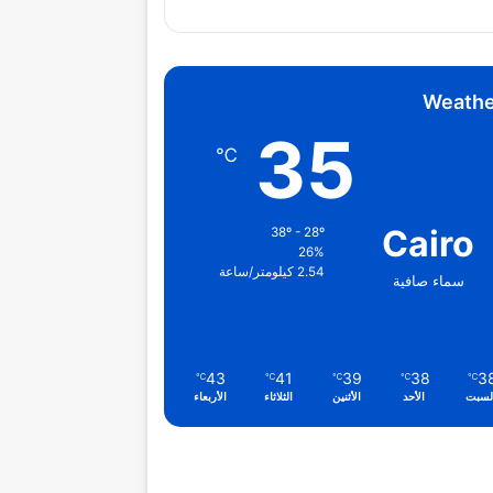
Weathe
35
℃
Cairo
38º - 28º
26%
2.54 كيلومتر/ساعة
سماء صافية
43
41
39
38
3
℃
℃
℃
℃
℃
لسبت
الأحد
الأثنين
الثلاثاء
الأربعاء