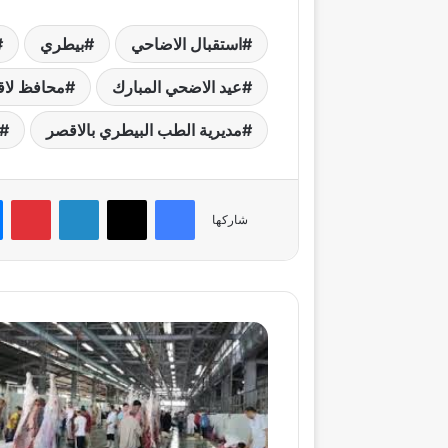
استقبال الاضاحي
بيطري
عيد الاضحي المبارك
محافظ لا
مديرية الطب البيطري بالاقصر
فيسبوك
‫X
لينكدإن
بي
شاركها
وقف
إجازات
الأطباء
البيطريين..
الجيزة
تشدّد