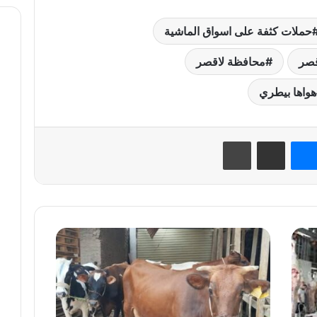
حملات كثفة على اسواق الماشية
قصر
محافظة لاقصر
هواها بيطري
نتيريست
ماسنجر
مشاركة عبر البريد
طباعة
حملات
مكثفة
لضمان
سلامة
الأضاحي
بمناسبة