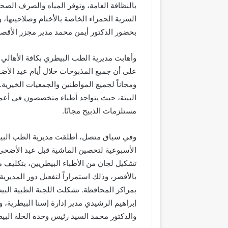
بالنظافة العامة، وتوفر المياه والصرف الصحي،
السرية الحمراء الخاصة بالأختام وصلاحيتها، و
بحضور الدكتور أيمن محمد مدير مجزر الأقصر
وأهابت مديرية الطب البيطري بكافة الأهالي
على أن جميع المذبوحات خلال أيام عيد الأض
ومجاناً لجميع المواطنين والجمعيات الخيرية.
البيئة، حيث يتواجد أطباء متخصصون في أعما
مستلزمات الذبيح مجانًا.
وفي سياق متصل، أطلقت مديرية الطب البي
الأسبوعية لتحصين الماشية قبل عيد الأضحى، 
تشكيل لجان من الأطباء البيطريين، بتكليف 
بالأقصر، وذلك استمراراً لتفعيل دور المديري
بمراكز المحافظة. تشكلت اللجنة الطبية البي
إبراهيم الرشيدي مدير إدارة إسنا البيطرية، وت
والدكتور محمد السيد رئيس وحدة الحلة البيط