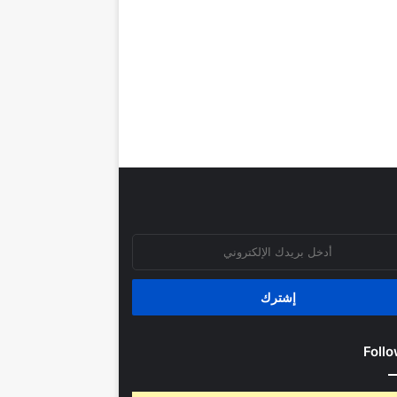
روني
Follo