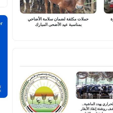
عيد
الأضحى
المبارك
ة
حملات مكثفة لضمان سلامة الأضاحي
r
بمناسبة عيد الأضحى المبارك
8
ا
لحراري يهدد الماشية..
ف روشتة إنقاذ الأبقار