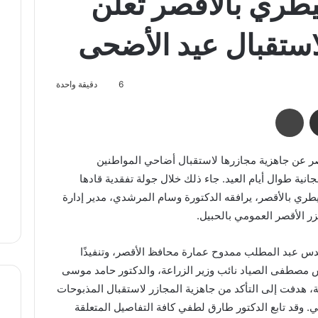
يطري بالأقصر تعلن
لاستقبال عيد الأضحى
6
دقيقة واحدة
مشاركة عبر البريد
طباعة
ر عن جاهزية مجازرها لاستقبال أضاحي المواطنين
انية طوال أيام العيد. جاء ذلك خلال جولة تفقدية قادها
طري بالأقصر، يرافقه الدكتورة وسام المرشدي، مدير إدارة
ر الأقصر العمومي بالحبيل.
ندس عبد المطلب ممدوح عمارة محافظ الأقصر، وتنفيذًا
دس مصطفى الصياد نائب وزير الزراعة، والدكتور حامد موسى
ة، هدفت إلى التأكد من جاهزية المجازر لاستقبال المذبوحات
. وقد تابع الدكتور طارق لطفي كافة التفاصيل المتعلقة