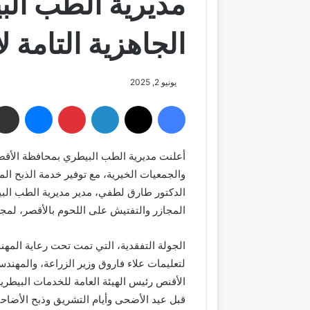
مديرية الطب الب
الجاهزية التامة 
يونيو 2, 2025
فيسبوك
‫X
لينكدإن
بينتيريست
ماسنجر
أعلنت مديرية الطب البيطري بمحافظة الأقص
والجمعيات الخيرية، مع توفير خدمة الذبح المج
الدكتور طارق لطفي، مدير مديرية الطب البي
المجازر والتفتيش على اللحوم بالأقصر، لمجز
الجولة التفقدية، التي تمت تحت رعاية المه
لتعليمات علاء فاروق وزير الزراعة، والمهن
الأقنص رئيس الهيئة العامة للخدمات البيطري
قبل عيد الأضحى وأيام التشريق وذبح الأضاحي