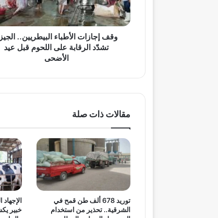
الرقابة
على
اللحوم
قبل
وقف إجازات الأطباء البيطريين.. الجيز
عيد
تشدّد الرقابة على اللحوم قبل عيد
الأضحى
الأضحى
مقالات ذات صلة
توريد 678 ألف طن قمح في
الإجهاد ا
الشرقية.. تحذير من استخدام
خبير يكش