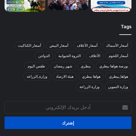
Tags
أسعار الأسماك
أسعار الأعلاف
أسعار البيض
أسعار الكتاكيت
أسعار اللحوم
الأعلاف
الثروة الحيوانية
الدواجن
بورصة هواها بيطري
بيطري
شهر رمضان
طقس اليوم
هواها_بيطري
هواها بيطري
هيئة الارصاد
وزارة_الزراعه
وزارة التموين
وزارة الزراعة
أدخل
بريدك
الإلكتروني