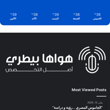
39
38
39
38
36
℃
℃
℃
℃
℃
الخميس
الجمعة
السبت
الأحد
الأثنين
Most Viewed Posts
يناير 12, 2025
“الجاموس المصري .. رؤية و دراسة”