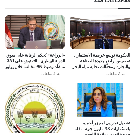
مقالات ذات صلة
الحكومة توسع خريطة الاستثمار..
«الزراعة» تُحكم الرقابة على سوق
تخصيص أراضٍ جديدة للصناعة
الدواء البيطري.. التفتيش على 381
والتجارة ومحطات تحلية مياه البحر
منشأة وضبط 65 مخالفة خلال يوليو
منذ 3 ساعات
منذ 4 ساعات
تشغيل تجريبي لمجزر أخميم
باستثمارات 38 مليون جنيه.. نقلة
جديدة لتعزيز سلامة اللحوم