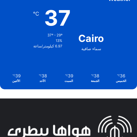
37
℃
Cairo
37º - 29º
13%
6.97 كيلومتر/ساعة
سماء صافية
39
38
39
38
36
℃
℃
℃
℃
℃
الخميس
الجمعة
السبت
الأحد
الأثنين