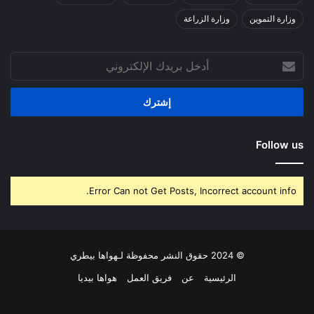
وزارة التموين
وزارة الزراعة
أدخل
بريدك
الإلكتروني
Follow us
Error Can not Get Posts, Incorrect account info.
© 2024 حقوق النشر محفوظة لـهواها بيطري
الرئيسية
عن
فريق العمل
هواها بيديا
فيسبوك
‫X
بينتيريست
لينكدإن
‫YouTube
انستقرام