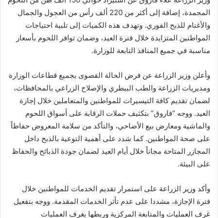
المجمدة، إضافة إلى أكثر من 220 ألف رأس من العجول والجمال
والأغنام للذبح الفوري. وتهدف هذه الكميات إلى تلبية احتياجات
المواطنين المتزايدة خلال فترة العيد، وضمان توافر اللحوم بأسعار
مناسبة في جميع المنافذ التابعة للوزارة.
وأعلن وزير الزراعة عن فرض الحالة القصوى بجميع قطاعات الوزارة
ومديريات الزراعة والطب البيطري والإصلاح الزراعي بالمحافظات،
لضمان تقديم كافة التيسيرات للمواطنين والمتعاملين خلال إجازة
العيد. ووجه “فاروق” بتكثيف حملات الرقابة على أسواق اللحوم
والماشية ومعارض بيع الأضاحي، والتأكد من سلامة المعروض حفاظاً
على صحة المواطنين. كما شدد على أهمية التوعية بالذبح داخل
المجازر المتاحة مجاناً خلال أيام العيد لضمان جودة الذبائح والحفاظ
على البيئة.
وأكد وزير الزراعة على استمرار تقديم الخدمات للمواطنين خلال
فترة الإجازة، مشددا على عدم تأثر الخدمات المقدمة. ووجه بتفعيل
غرف العمليات والمتابعة المركزية وربطها بغرف العمليات