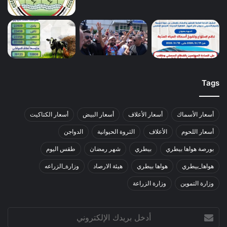
Tags
أسعار الأسماك
أسعار الأعلاف
أسعار البيض
أسعار الكتاكيت
أسعار اللحوم
الأعلاف
الثروة الحيوانية
الدواجن
بورصة هواها بيطري
بيطري
شهر رمضان
طقس اليوم
هواها_بيطري
هواها بيطري
هيئة الارصاد
وزارة_الزراعه
وزارة التموين
وزارة الزراعة
أدخل
بريدك