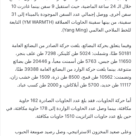
خلال الـ 24 ساعة الماضية، حيث استقبل 9 سفن بينما غادرت 10
سفن أخرى. ووصل إجمالي عدد السفن الموجودة بالميناء إلى 31
سفينة، من بينها سفينة الحاويات العملاقة (YM WARMTH) التابعة
للخط الملاحي العالمي (Yang Ming).
وفيما يتعلق بحركة البضائع، بلغت حركة الصادر من البضائع العامة
50181 طنًا، وشملت: 5024 طن كلينكر، 7298 طن علف بنجر،
11650 طن جبس، 5763 طن أسمنت معبأ، و 20446 طن بضائع
متنوعة. بينما بلغت حركة الوارد من البضائع العامة 39388 طنًا،
وتضمنت: 10562 طن قمح، 8500 طن ذرة، 1509 طن خشب زان،
11117 طن حديد، 5700 طن أبلاكاش، و 2000 طن كسب عباد.
أما حركة الحاويات، فقد بلغ عدد الحاويات الصادرة 162 حاوية
مكافئة، بينما وصل عدد الحاويات الواردة إلى 178 حاوية مكافئة، في
حين بلغ عدد حاويات الترانزيت 1510 حاويات مكافئة.
وعلى صعيد المخزون الاستراتيجي، وصل رصيد صومعة الحبوب