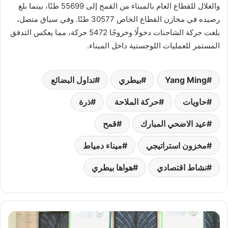
والغلال للقطاع العام بالميناء من القمح إلى 55699 طنًا، بينما بلغ
رصيده في مخازن القطاع الخاص 30577 طنًا. وفي سياق متصل،
بلغت حركة الشاحنات دخولًا وخروجًا 5472 حركة، مما يعكس التدفق
المستمر للعمليات اللوجستية داخل الميناء.
Yang Ming
بيطري
تداول البضائع
حاويات
حركة الملاحة
ذرة
عيد الاضحي المبارك
قمح
مخزون استراتيجي
ميناء دمياط
نشاط اقتصادي
هواها بيطري
ليكون
مزارا