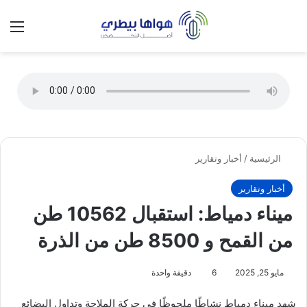
تسجيل الدخول
الق
الوضع ا
الرئيسية
/
أخبار وتقارير
أخبار وتقارير
ميناء دمياط: استقبال 10562 طن
من القمح و 8500 طن من الذرة
مايو 25, 2025
6
دقيقة واحدة
شهد ميناء دمياط نشاطًا ملحوظًا في حركة الملاحة وتداول البضائع