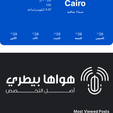
Cairo
37º - 29º
13%
6.97 كيلومتر/ساعة
سماء صافية
39
38
39
38
36
℃
℃
℃
℃
℃
الخميس
الجمعة
السبت
الأحد
الأثنين
Most Viewed Posts