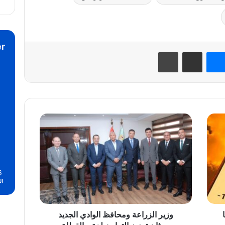
r
نتيريست
ماسنجر
مشاركة عبر البريد
طباعة
وزير
الزراعة
ومحافظ
الوادي
الجديد
يبحثان
6
تعزيز
ال
التعاون
لدعم
القطاع
وزير الزراعة ومحافظ الوادي الجديد
الزراعي