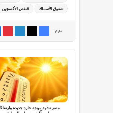
نفوق الأسماك
نقص الأكسجين
فيسبوك
‫X
لينكدإن
بي
شاركها
مصر
تشهد
موجة
حارة
جديدة
وارتفاعًا
ملحوظًا
في
درجات
الحرارة
مصر تشهد موجة حارة جديدة وارتفاعًا