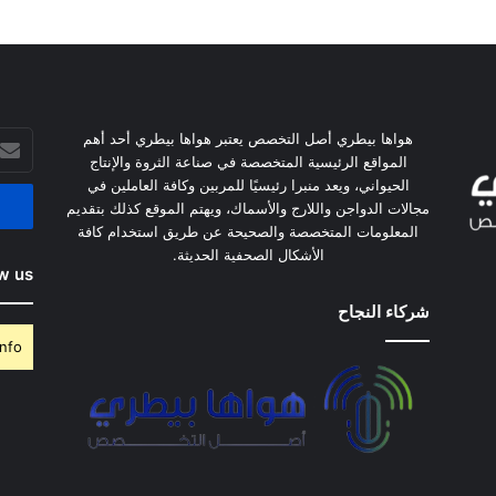
أدخل
هواها بيطري أصل التخصص يعتبر هواها بيطري أحد أهم
بريدك
المواقع الرئيسية المتخصصة في صناعة الثروة والإنتاج
الإلكت
الحيواني، ويعد منبرا رئيسيًا للمربين وكافة العاملين في
مجالات الدواجن واللارج والأسماك، ويهتم الموقع كذلك بتقديم
المعلومات المتخصصة والصحيحة عن طريق استخدام كافة
الأشكال الصحفية الحديثة.
w us
شركاء النجاح
nfo.