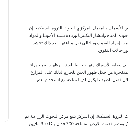
اض الأسماك بالمعمل المركزي لبحوث الثروة السمكية، إن
لمياه وانتشار البكتيريا وزيادة نسبة الأمونيا والمواد
سبب إجهاد للسمك وبالتالي تقل مناعتها وبعد ذلك تنتشر
ور حالات النفوق.
 إلى إصابة الأسماك منها جحوظ العينين وظهور بقع حمراء
متفجرة من خلال ظهور العين للخارج لذلك على المزارع
ال فصل الصيف ليكون لديها مناعة مع استخدام بعض
الثروة السمكية، إن المركز يتبع مركز البحوث الزراعية تم
إنشاءه بمنحة أمريكية بتكلفة 227 مليون دولار ومصر قدمت الأرض بمساحة 200 فدان بتكلفة 9 ملايين