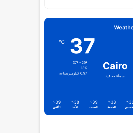
Weathe
37
℃
Cairo
37º - 29º
13%
6.97 كيلومتر/ساعة
سماء صافية
39
38
39
38
3
℃
℃
℃
℃
℃
خميس
الجمعة
السبت
الأحد
الأثنين