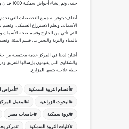
جنيه، وتم إنشاء أحواض سمكية 1000 فدان وتم ضمه لمركز البحوث الزراعية سنة 1991.
الأسماك، ونظم الاستزراع السمكي، وقسم تغذي
التي تأتي من الخارج وقسم صحة الأسماك و
بالمياه والتربة والبحيرات، قسم البيئة، وقسم
أشار: لدينا في المركز خدمة مجتمعية من خل
والشكاوى التي يقومون بإرسالها للفريق ودر
خطة علاجية يتبعها المزارع.
أقسام الثروة السمكية
أمراض ا
البحوث الزراعية
المعمل المركز
ثروة سمكية
جامعات مصر
كليات الثروة السمكية
مركز بحو