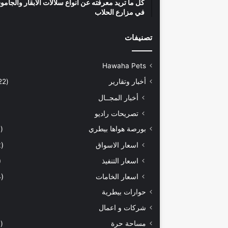
كل ما تريد معرفته عن أنواع سلالات الأبقار والجام
في مزارع الحلاب
تصنيفات
Hawaha Pets
أخبار وتقارير
(5٬422)
أخبار المجــال
تصريحات راديو
بورصة هواها بيطري
(929)
اسعار الاسواق
(462)
اسعار التنفيذ
71)
اسعار الخامات
(294)
حوارات بيطرية
شركات و اعمال
مساحة حرة
(203)