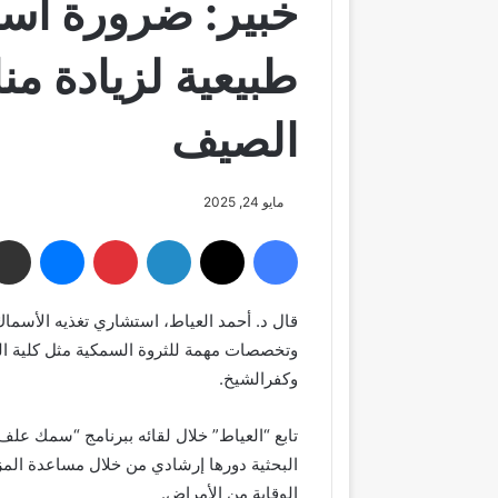
خبير: ضرورة اس
طبيعية لزيادة من
الصيف
مايو 24, 2025
فيسبوك
‫X
لينكدإن
بينتيريست
ماسنجر
قال د. أحمد العياط، استشاري تغذيه الأسماك
وتخصصات مهمة للثروة السمكية مثل كلية ا
وكفرالشيخ.
تابع “العياط” خلال لقائه ببرنامج “سمك علف
البحثية دورها إرشادي من خلال مساعدة ال
الوقاية من الأمراض.