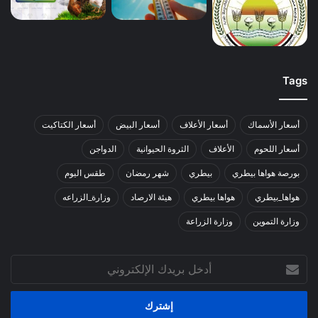
Tags
أسعار الأسماك
أسعار الأعلاف
أسعار البيض
أسعار الكتاكيت
أسعار اللحوم
الأعلاف
الثروة الحيوانية
الدواجن
بورصة هواها بيطري
بيطري
شهر رمضان
طقس اليوم
هواها_بيطري
هواها بيطري
هيئة الارصاد
وزارة_الزراعه
وزارة التموين
وزارة الزراعة
أدخل
بريدك
الإلكتروني