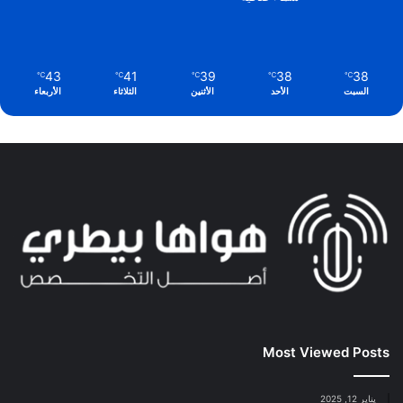
43
41
39
38
38
℃
℃
℃
℃
℃
السبت
الأحد
الأثنين
الثلاثاء
الأربعاء
Most Viewed Posts
يناير 12, 2025