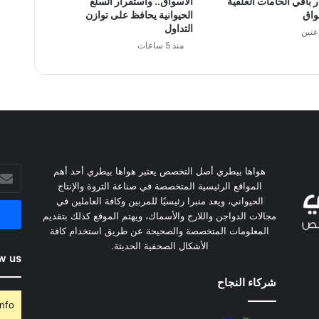
 باقي الخامات العلفية
الأسواق.. واستقرار السلع
واق
الحيوانية يحافظ على توازن
التداول
عتين
منذ 5 ساعات
أدخل
هواها بيطري أصل التخصص يعتبر هواها بيطري أحد أهم
بريدك
المواقع الرئيسية المتخصصة في صناعة الثروة والإنتاج
الإلكت
الحيواني، ويعد منبرا رئيسيًا للمربين وكافة العاملين في
مجالات الدواجن واللارج والأسماك، ويهتم الموقع كذلك بتقديم
المعلومات المتخصصة والصحيحة عن طريق استخدام كافة
الأشكال الصحفية الحديثة.
w us
شركاء النجاح
nfo.