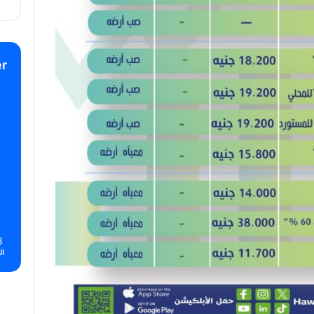
r
8
ال