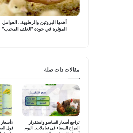
جودة
"العلف
المحبب"
أهمها البروتين والرطوبة.. العوامل
المؤثرة في جودة "العلف المحبب"
مقالات ذات صلة
تراجع أسعار الساسو واستقرار
«أسعار ا
الفراخ البيضاء في تعاملات.. اليوم
فول الصو