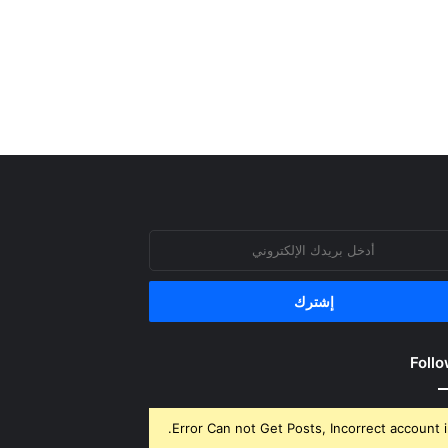
روني
Follo
Error Can not Get Posts, Incorrect account i