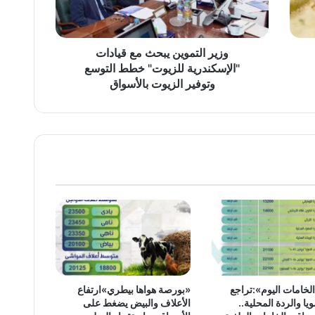
للزيوت"
خطط
التوسع
وتوفير
وزير التموين يبحث مع قيادات
الزيوت
"الإسكندرية للزيوت" خطط التوسع
بالأسواق
وتوفير الزيوت بالأسواق
لخامات اليوم»:تراجع
«بورصة هواها بيطري»ارتفاع
يا والردة المحلية..
الأعلاف والبيض يضغط على