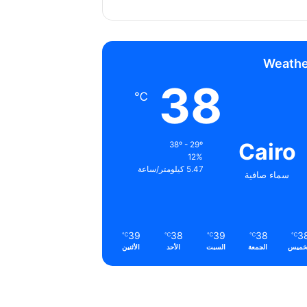
Weathe
38
℃
Cairo
38º - 29º
12%
5.47 كيلومتر/ساعة
سماء صافية
39
38
39
38
3
℃
℃
℃
℃
℃
خميس
الجمعة
السبت
الأحد
الأثنين