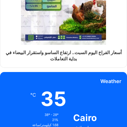
أسعار الفراخ اليوم السبت.. ارتفاع الساسو واستقرار البيضاء في
بداية التعاملات
Weather
35
℃
Cairo
38º - 28º
21%
1.68 كيلومتر/ساعة