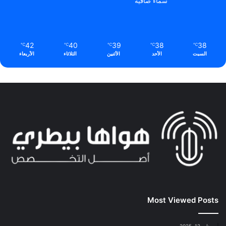
سماء صافية
42
40
39
38
38
℃
℃
℃
℃
℃
السبت
الأحد
الأثنين
الثلاثاء
الأربعاء
Most Viewed Posts
يناير 12, 2025