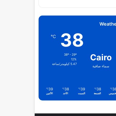
Weathe
38
℃
Cairo
38º - 29º
12%
5.47 كيلومتر/ساعة
سماء صافية
39
38
39
38
3
℃
℃
℃
℃
℃
خميس
الجمعة
السبت
الأحد
الأثنين