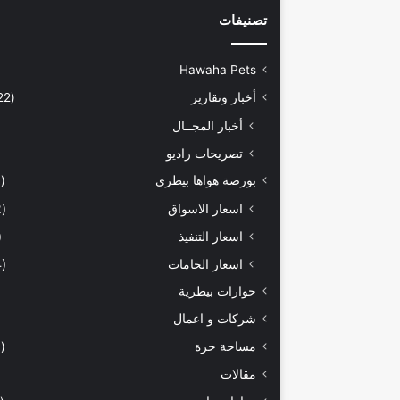
تصنيفات
Hawaha Pets
أخبار وتقارير
(5٬422)
أخبار المجــال
تصريحات راديو
بورصة هواها بيطري
(929)
اسعار الاسواق
(462)
اسعار التنفيذ
71)
اسعار الخامات
(294)
حوارات بيطرية
شركات و اعمال
مساحة حرة
(203)
مقالات