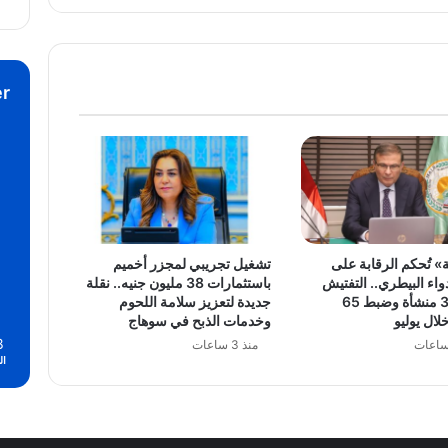
r
» تُحكم الرقابة على
تشغيل تجريبي لمجزر أخميم
اء البيطري.. التفتيش
باستثمارات 38 مليون جنيه.. نقلة
على 381 منشأة وضبط 65
جديدة لتعزيز سلامة اللحوم
لال يوليو
وخدمات الذبح في سوهاج
8
منذ 3 ساعات
ال