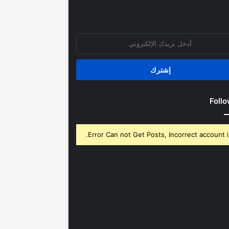
روني
Follo
Error Can not Get Posts, Incorrect account i