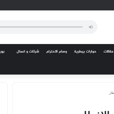
مقالات
حوارات بيطرية
وسام الاحترام
شركات و اعمال
بورص
طار