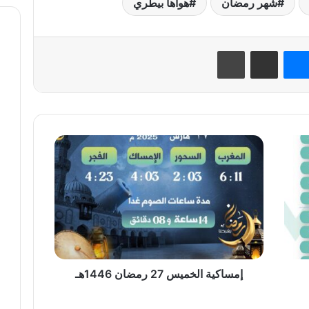
شهر رمضان
هواها بيطري
نتيريست
ماسنجر
مشاركة عبر البريد
طباعة
إمساكية
الخميس
27
رمضان
1446هـ
إمساكية الخميس 27 رمضان 1446هـ