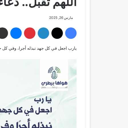
اللهم تقبل.. دعاء
مارس 26, 2025
فيسبوك
‫X
لينكدإن
بينتيريست
ماسنجر
يارب اجعل في كل جهد نبذله أجرا، وفي كل 