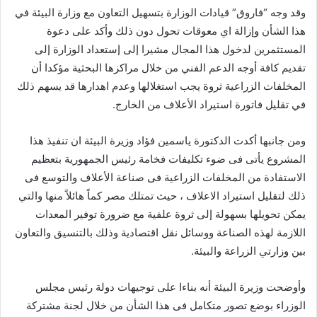
وقد وجه “فاروق” قيادات الوزارة بتسهيل التعاون مع وزارة البيئة في
هذا الشأن وإزالة اي معوقات تحول دون ذلك وأكد على دعوة
المستثمرين لدخول هذا المجال مشيرا إلى إستعداد الوزارة إلى
تقديم كافة أوجه الدعم الفني من خلال مراكزها البحثية مؤكدا أن
المخلفات الزراعية ثروة يجب استغلالها وعدم اهدارها قد يسهم ذلك
في تقليل فاتورة استيراد الأعلاف من الخارج.
ومن جانبها أكدت الدكتورة ياسمين فؤاد وزيرة البيئة ان تنفيذ هذا
المشروع يأتى فى ضوء تكليفات فخامة رئيس الجمهورية بتعظيم
الاستفادة من المخلفات الزراعية فى صناعة الأعلاف والتوسع فى
ذلك لتقليل استيراد الاعلاف ، حيث تمتلك مصر كماً هائلاً منها والتي
يمكن تحويلها بسهولة إلى ثروة علفية مع ضرورة توفير المعدات
اللازمة لهذه الصناعة ووسائل نقل اقتصادية وذلك بالتنسيق والتعاون
بين وزارتي الزراعة والبيئة.
وأوضحت وزيرة البيئة أنه بناءا على توجيهات دولة رئيس مجلس
الوزراء بوضع تصور متكامل فى هذا الشأن من خلال لجنة مشتركة