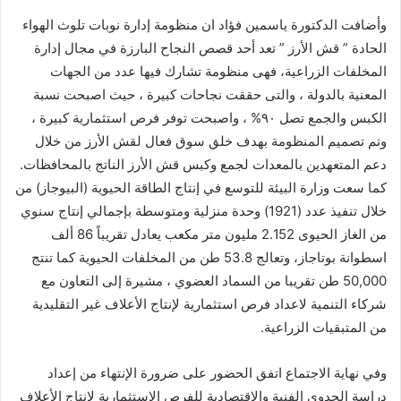
وأضافت الدكتورة ياسمين فؤاد ان منظومة إدارة نوبات تلوث الهواء
الحادة ” قش الأرز ” تعد أحد قصص النجاح البارزة في مجال إدارة
المخلفات الزراعية، فهى منظومة تشارك فيها عدد من الجهات
المعنية بالدولة ، والتى حققت نجاحات كبيرة ، حيث اصبحت نسبة
الكبس والجمع تصل ٩٠% ، واصبحت توفر فرص استثمارية كبيرة ،
وتم تصميم المنظومة بهدف خلق سوق فعال لقش الأرز من خلال
دعم المتعهدين بالمعدات لجمع وكبس قش الأرز الناتج بالمحافظات.
كما سعت وزارة البيئة للتوسع في إنتاج الطاقة الحيوية (البيوجاز) من
خلال تنفيذ عدد (1921) وحدة منزلية ومتوسطة بإجمالي إنتاج سنوي
من الغاز الحيوى 2.152 مليون متر مكعب يعادل تقريباً 86 ألف
اسطوانة بوتاجاز، وتعالج 53.8 طن من المخلفات الحيوية كما تنتج
50,000 طن تقريبا من السماد العضوي ، مشيرة إلى التعاون مع
شركاء التنمية لاعداد فرص استثمارية لإنتاج الأعلاف غير التقليدية
من المتبقيات الزراعية.
وفي نهاية الاجتماع اتفق الحضور على ضرورة الإنتهاء من إعداد
دراسة الجدوى الفنية والاقتصادية للفرص الإستثمارية لإنتاج الأعلاف