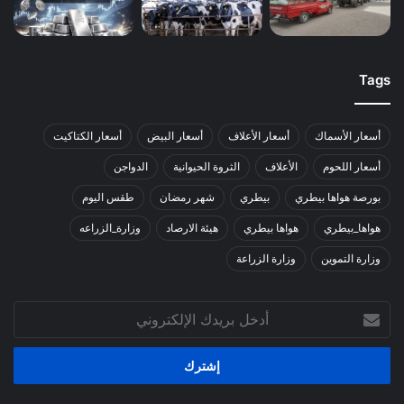
Tags
أسعار الأسماك
أسعار الأعلاف
أسعار البيض
أسعار الكتاكيت
أسعار اللحوم
الأعلاف
الثروة الحيوانية
الدواجن
بورصة هواها بيطري
بيطري
شهر رمضان
طقس اليوم
هواها_بيطري
هواها بيطري
هيئة الارصاد
وزارة_الزراعه
وزارة التموين
وزارة الزراعة
أدخل
بريدك
الإلكتروني