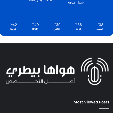
1.68 كيلومتر/ساعة
سماء صافية
42
40
39
38
38
℃
℃
℃
℃
℃
السبت
الأحد
الأثنين
الثلاثاء
الأربعاء
Most Viewed Posts