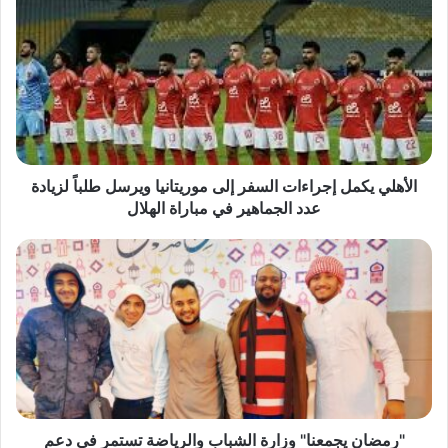
يكمل
إجراءات
السفر
إلى
موريتانيا
ويرسل
طلباً
لزيادة
عدد
الأهلي يكمل إجراءات السفر إلى موريتانيا ويرسل طلباً لزيادة
الجماهير
عدد الجماهير في مباراة الهلال
في
مباراة
"رمضان
الهلال
يجمعنا"
وزارة
الشباب
والرياضة
تستمر
في
دعم
الشباب
المصري
"رمضان يجمعنا" وزارة الشباب والرياضة تستمر في دعم