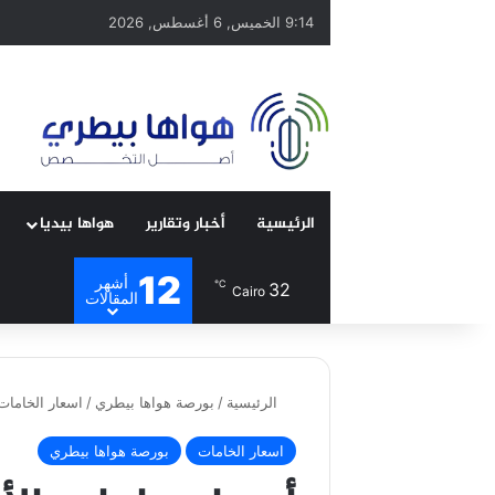
9:14 الخميس, 6 أغسطس, 2026
الرئيسية
أخبار وتقارير
هواها بيديا
12
أشهر
℃
32
Cairo
المقالات
الرئيسية
/
بورصة هواها بيطري
/
اسعار الخامات
اسعار الخامات
بورصة هواها بيطري