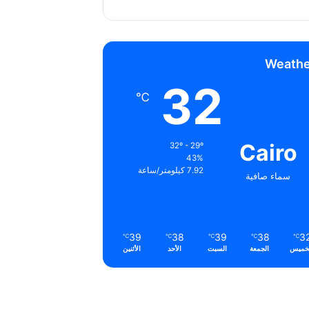
Weathe
32
℃
Cairo
32º - 29º
43%
7.92 كيلومتر/ساعة
سماء صافية
39
38
39
38
3
℃
℃
℃
℃
℃
خميس
الجمعة
السبت
الأحد
الأثنين