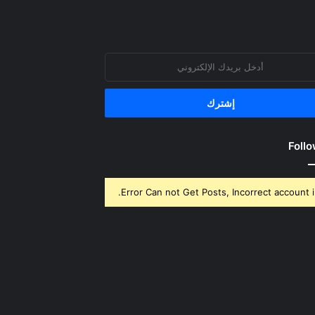
روني
Follo
Error Can not Get Posts, Incorrect account i