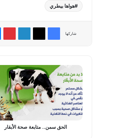
هواها بيطري
فيسبوك
‫X
لينكدإن
بي
شاركها
الحق
سمن..
متابعة
صحة
الأبقار
الحق سمن.. متابعة صحة الأبقار