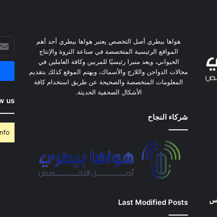
أدخل
هواها بيطري أصل التخصص يعتبر هواها بيطري أحد أهم
بريدك
المواقع الرئيسية المتخصصة في صناعة الثروة والإنتاج
الإلكت
الحيواني، ويعد منبرا رئيسيًا للمربين وكافة العاملين في
مجالات الدواجن واللارج والأسماك، ويهتم الموقع كذلك بتقديم
المعلومات المتخصصة والصحيحة عن طريق استخدام كافة
الأشكال الصحفية الحديثة.
w us
شركاء النجاح
nfo.
وس
Last Modified Posts