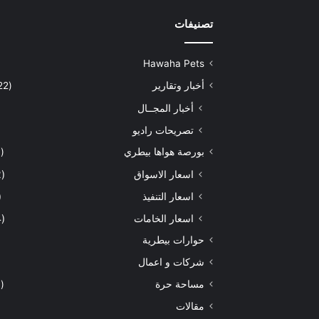
تصنيفات
Hawaha Pets
أخبار وتقارير
(5٬422)
أخبار المجــال
تصريحات راديو
بورصة هواها بيطري
(929)
اسعار الاسواق
(462)
اسعار التنفيذ
71)
اسعار الخامات
(294)
حوارات بيطرية
شركات و اعمال
مساحة حرة
(203)
مقالات