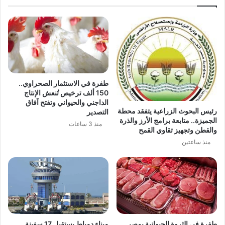
طفرة في الاستثمار الصحراوي..
150 ألف ترخيص تُنعش الإنتاج
الداجني والحيواني وتفتح آفاق
رئيس البحوث الزراعية يتفقد محطة
التصدير
الجميزة.. متابعة برامج الأرز والذرة
منذ 3 ساعات
والقطن وتجهيز تقاوي القمح
منذ ساعتين
طفرة في الثروة الحيوانية بمصر..
ميناء دمياط يستقبل 17 سفينة