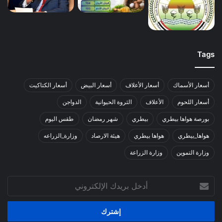
Tags
أسعار الأسماك
أسعار الأعلاف
أسعار البيض
أسعار الكتاكيت
أسعار اللحوم
الأعلاف
الثروة الحيوانية
الدواجن
بورصة هواها بيطري
بيطري
شهر رمضان
طقس اليوم
هواها_بيطري
هواها بيطري
هيئة الارصاد
وزارة_الزراعه
وزارة التموين
وزارة الزراعة
أدخل
بريدك
الإلكتروني