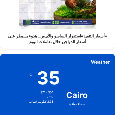
«أسعار التنفيذ»استقرار الساسو والأبيض.. هدوء يسيطر على
أسعار الدواجن خلال تعاملات اليوم
Weather
35
℃
Cairo
37º - 30º
26%
2.31 كيلومتر/ساعة
سماء صافية