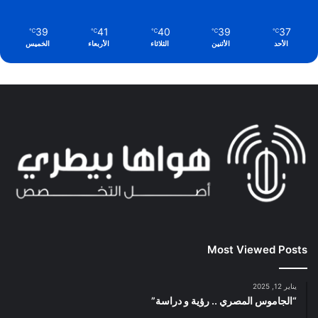
39
41
40
39
37
℃
℃
℃
℃
℃
الأحد
الأثنين
الثلاثاء
الأربعاء
الخميس
Most Viewed Posts
يناير 12, 2025
“الجاموس المصري .. رؤية و دراسة”