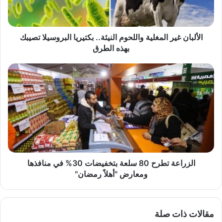
البروسيلا
تصيبك
بهذه
الطرق
الألبان غير المغلية واللحوم النيئة.. بكتيريا البروسيلا تصيبك
بهذه الطرق
الزراعة
تطرح
80
سلعة
بتخفيضات
30%
في
منافذها
ومعارض
"أهلاً
الزراعة تطرح 80 سلعة بتخفيضات 30% في منافذها
رمضان"
ومعارض "أهلاً رمضان"
مقالات ذات صلة