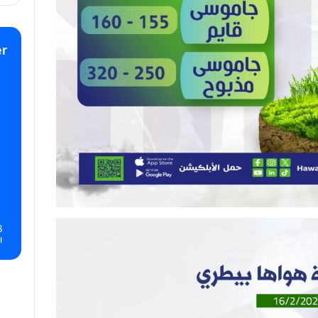
r
8
ا