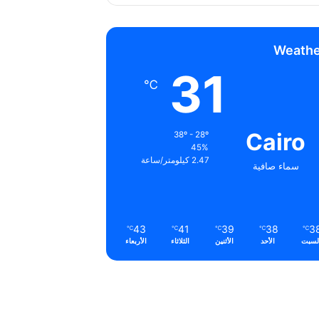
Weathe
31
℃
Cairo
38º - 28º
45%
2.47 كيلومتر/ساعة
سماء صافية
43
41
39
38
3
℃
℃
℃
℃
℃
لسبت
الأحد
الأثنين
الثلاثاء
الأربعاء