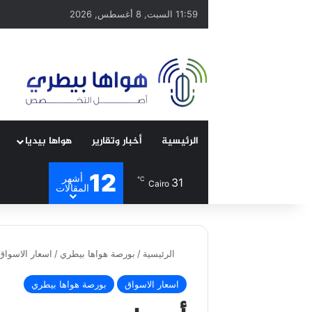
11:59 السبت, 8 أغسطس, 2026
الرئيسية
أخبار وتقارير
هواها بيديا
12
أشهر
℃
31
Cairo
المقالات
الرئيسية
/
بورصة هواها بيطري
/
اسعار الاسواق
اسعار الاسواق
بورصة هواها بيطري