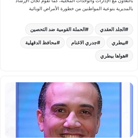
بالتعاون مع الإدارات والوحدات المحلية، كما تقوم لجان الإرشاد
بالمديرية بتوعية المواطنين من خطورة الأمراض الوبائية
الجلد العقدي
الحملة القومية ضد التحصين
بيطري
جدري الاغنام
محافظ الدقهلية
هواها بيطري
د.
عماد
أديب:
رائد
في
طب
الدواجن
والتسويق
الدوائي