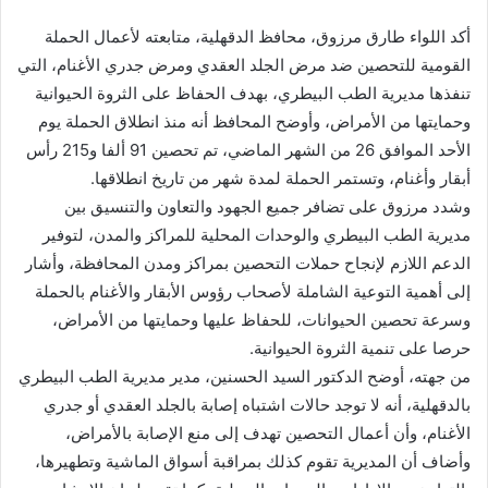
أكد اللواء طارق مرزوق، محافظ الدقهلية، متابعته لأعمال الحملة
القومية للتحصين ضد مرض الجلد العقدي ومرض جدري الأغنام، التي
تنفذها مديرية الطب البيطري، بهدف الحفاظ على الثروة الحيوانية
وحمايتها من الأمراض، وأوضح المحافظ أنه منذ انطلاق الحملة يوم
الأحد الموافق 26 من الشهر الماضي، تم تحصين 91 ألفا و215 رأس
أبقار وأغنام، وتستمر الحملة لمدة شهر من تاريخ انطلاقها.
وشدد مرزوق على تضافر جميع الجهود والتعاون والتنسيق بين
مديرية الطب البيطري والوحدات المحلية للمراكز والمدن، لتوفير
الدعم اللازم لإنجاح حملات التحصين بمراكز ومدن المحافظة، وأشار
إلى أهمية التوعية الشاملة لأصحاب رؤوس الأبقار والأغنام بالحملة
وسرعة تحصين الحيوانات، للحفاظ عليها وحمايتها من الأمراض،
حرصا على تنمية الثروة الحيوانية.
من جهته، أوضح الدكتور السيد الحسنين، مدير مديرية الطب البيطري
بالدقهلية، أنه لا توجد حالات اشتباه إصابة بالجلد العقدي أو جدري
الأغنام، وأن أعمال التحصين تهدف إلى منع الإصابة بالأمراض،
وأضاف أن المديرية تقوم كذلك بمراقبة أسواق الماشية وتطهيرها،