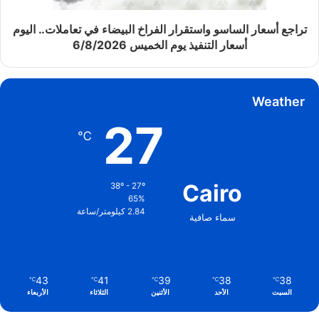
تراجع أسعار الساسو واستقرار الفراخ البيضاء في تعاملات.. اليوم
أسعار التنفيذ يوم الخميس 6/8/2026
Weather
27
℃
Cairo
38º - 27º
65%
2.84 كيلومتر/ساعة
سماء صافية
43
41
39
38
38
℃
℃
℃
℃
℃
السبت
الأحد
الأثنين
الثلاثاء
الأربعاء