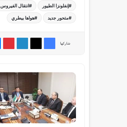
إنفلونزا الطيور
انتقال الفيروس 
متحور جديد
هواها بيطري
فيسبوك
‫X
لينكدإن
بي
شاركها
"الزراعة"
تنظم
ورشة
عمل
حول
أخلاقيات
استخدام
الحيوان
في