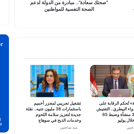
"صحتك سعادة".. مبادرة من الدولة لدعم
الصحة النفسية للمواطنين
r
» تُحكم الرقابة على
تشغيل تجريبي لمجزر أخميم
اء البيطري.. التفتيش
باستثمارات 38 مليون جنيه.. نقلة
على 381 منشأة وضبط 65
جديدة لتعزيز سلامة اللحوم
8
لال يوليو
وخدمات الذبح في سوهاج
ال
عتين
منذ ساعتين