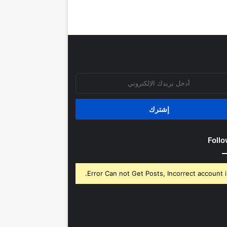
روني
Follo
Error Can not Get Posts, Incorrect account i