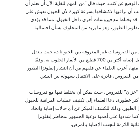
الوضع عن كثب، حيث قال “من المهم للغاية الآن أن نعلم أن
 أن نراقبها لاكتشافها بسرعة كبيرة لأن الخيول تعيش على
س قد يختلط مع فيروسات أخرى داخل الخيول، مما قد يؤدي
لونزا الطيور، وهو ما يزيد من المخاوف بشأن احتمالية
 من الفيروسات غير المعروفة بين الحيوانات، حيث ينتقل
إلى الطيور المهاجرة والثدييات، وقد تم تسجيل إصابة أكثر من 700 قطيع من الأبقار الحلوب به، وفقًا
منها، أعرب العلماء عن قلقهم من أن انتشار إنفلونزا الطيور
ن الفيروس، قادرة على الانتقال بسهولة بين البشر.
ة “خزان” للفيروس، حيث يمكن أن يختلط فيها مع فيروسات
ثر خطورة، دعا العلماء إلى تكثيف عمليات المراقبة للخيول
ا الطيور، وذلك للكشف المبكر عن أي حالات إصابة واتخاذ
 كما شددوا على أهمية توعية الجمهور بمخاطر إنفلونزا
قائية اللازمة لتجنب الإصابة بالمرض.