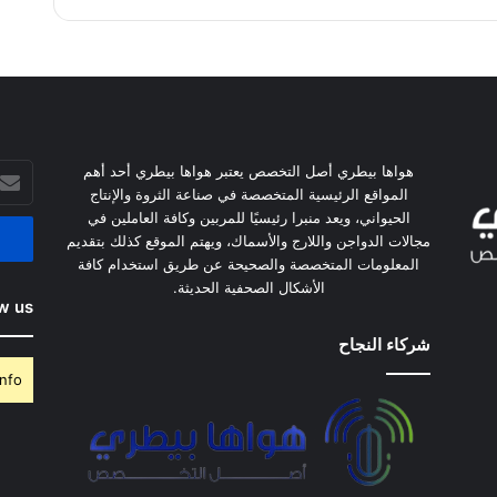
أدخل
هواها بيطري أصل التخصص يعتبر هواها بيطري أحد أهم
بريدك
المواقع الرئيسية المتخصصة في صناعة الثروة والإنتاج
الإلكت
الحيواني، ويعد منبرا رئيسيًا للمربين وكافة العاملين في
مجالات الدواجن واللارج والأسماك، ويهتم الموقع كذلك بتقديم
المعلومات المتخصصة والصحيحة عن طريق استخدام كافة
الأشكال الصحفية الحديثة.
w us
شركاء النجاح
nfo.