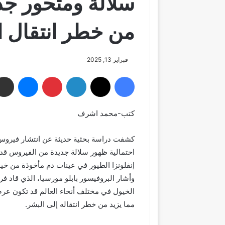
سلالة ومتحور جد
من خطر انتقال ا
فبراير 13, 2025
فيسبوك
‫X
لينكدإن
بينتيريست
ماسنجر
كتب-محمد اشرف
كشفت دراسة بحثية حديثة عن انتشار فيروس إ
احتمالية ظهور سلالة جديدة من الفيروس قد
إنفلونزا الطيور في عينات دم مأخوذة من خي
وأشار البروفيسور بابلو مورسيا، الذي قاد فري
الخيول في مختلف أنحاء العالم قد تكون عرض
مما يزيد من خطر انتقاله إلى البشر.