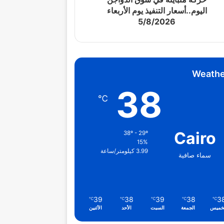
اليوم..أسعار التنفيذ يوم الأربعاء
5/8/2026
Weathe
38
℃
Cairo
38º - 29º
15%
3.99 كيلومتر/ساعة
سماء صافية
39
38
39
38
3
℃
℃
℃
℃
℃
خميس
الجمعة
السبت
الأحد
الأثنين