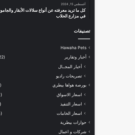
أغسطس 15, 2024
كل ما تريد معرفته عن أنواع سلالات الأبقار والجام
في مزارع الحلاب
تصنيفات
Hawaha Pets
أخبار وتقارير
(5٬422)
أخبار المجــال
تصريحات راديو
بورصة هواها بيطري
(928)
اسعار الاسواق
(462)
اسعار التنفيذ
(170)
اسعار الخامات
(294)
حوارات بيطرية
شركات و اعمال