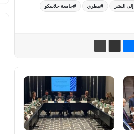
إلى البشر
بيطري
جامعة جلاسكو
نتيريست
ماسنجر
مشاركة عبر البريد
طباعة
"صحتك
سعادة"..
مبادرة
من
الدولة
لدعم
الصحة
النفسية
للمواطنين