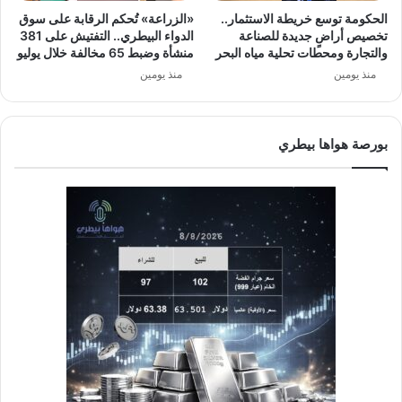
الحكومة توسع خريطة الاستثمار..
«الزراعة» تُحكم الرقابة على سوق
تخصيص أراضٍ جديدة للصناعة
الدواء البيطري.. التفتيش على 381
والتجارة ومحطات تحلية مياه البحر
منشأة وضبط 65 مخالفة خلال يوليو
منذ يومين
منذ يومين
بورصة هواها بيطري