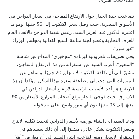
كتب-محمد اشرف
تصاعدت حدة الجدل حول الارتفاع المفاجئ في أسعار الدواجن في
الأسواق المصرية، حيث وصل سعر الكتكوت إلى 56 جنيهًا، وهو ما
اعتبره الدكتور عبد العزيز السيد، رئيس شعبة الدواجن بالاتحاد العام
للغرف التجارية وعضو لجنة متابعة السلع الغذائية بمجلس الوزراء
“غير مبرر”.
وفي تصريحات تلفزيونية لبرنامج “مع خيري” المذاع عبر شاشة
“المحور”، أعرب السيد عن استغرابه من هذا الارتفاع المفاجئ،
مشيرًا إلى أن تكلفة الكتكوت لا تتجاوز 20 جنيهًا، وتساءل عن
المبررات التي أدت إلى مضاعفة سعره بهذا الشكل. مؤكدا أن هذا
الارتفاع هو أحد الأسباب الرئيسية لارتفاع أسعار الدواجن في
الأسواق، حيث فوجئ التجار برفع أصحاب المزارع الأسعار من 90
جنيهًا إلى 95 جنيهًا دون أي مبرر واضح، على حد قوله.
ودعا السيد إلى إنشاء بورصة لأسعار الدواجن لتحديد تكلفة الإنتاج
وسعر الكتكوت بشكل عادل، مشيرًا إلى أن ذلك سيساهم في
استقرار الأسعار ومنع التلاعب، أشار السيد إلى أن معارض “أهلا