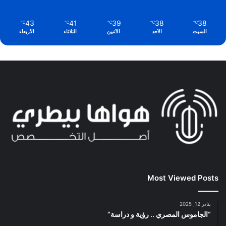
43
41
39
38
38
℃
℃
℃
℃
℃
السبت
الأحد
الأثنين
الثلاثاء
الأربعاء
Most Viewed Posts
يناير 12, 2025
“الجاموس المصري .. رؤية و دراسة”