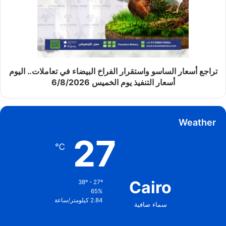
تراجع أسعار الساسو واستقرار الفراخ البيضاء في تعاملات.. اليوم
أسعار التنفيذ يوم الخميس 6/8/2026
Weather
27
℃
Cairo
38º - 27º
65%
2.84 كيلومتر/ساعة
سماء صافية