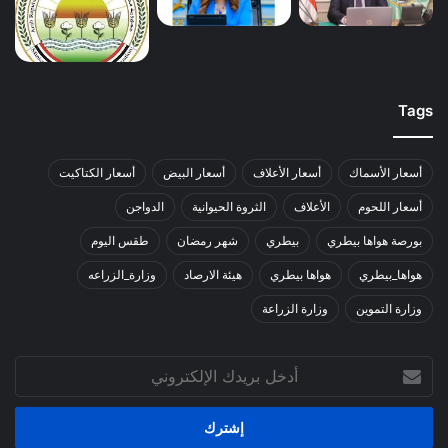
Tags
أسعار الأسماك
أسعار الأعلاف
أسعار البيض
أسعار الكتاكيت
أسعار اللحوم
الأعلاف
الثروة الحيوانية
الدواجن
بورصة هواها بيطري
بيطري
شهر رمضان
طقس اليوم
هواها_بيطري
هواها بيطري
هيئة الارصاد
وزارة_الزراعه
وزارة التموين
وزارة الزراعة
أدخل
بريدك
الإلكتروني