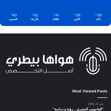
40
42
41
39
38
℃
℃
℃
℃
℃
الأحد
الأثنين
الثلاثاء
الأربعاء
الخميس
Most Viewed Posts
يناير 12, 2025
“الجاموس المصري .. رؤية و دراسة”