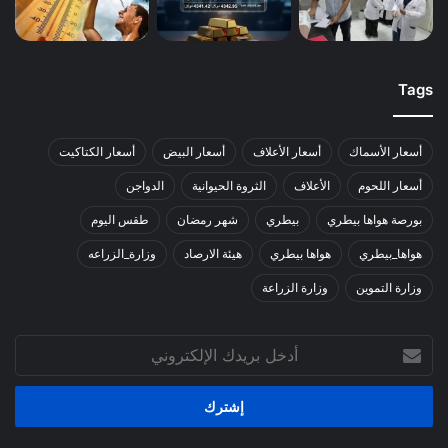
Tags
أسعار الأسماك
أسعار الأعلاف
أسعار البيض
أسعار الكتاكيت
أسعار اللحوم
الأعلاف
الثروة الحيوانية
الدواجن
بورصة هواها بيطري
بيطري
شهر رمضان
طقس اليوم
هواها_بيطري
هواها بيطري
هيئة الارصاد
وزارة_الزراعه
وزارة التموين
وزارة الزراعة
أدخل
بريدك
الإلكتروني