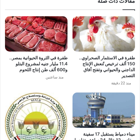
مقالات ذات صلة
طفرة في الاستثمار الصحراوي..
طفرة في الثروة الحيوانية بمصر..
150 ألف ترخيص تُنعش الإنتاج
11.4 مليار جنيه لمشروع البتلو
الداجني والحيواني وتفتح آفاق
و600 ألف طن إنتاج اللحوم
التصدير
منذ ساعتين
منذ 22 دقيقة
ميناء دمياط يستقبل 17 سفينة
ويغادره 12 خلال 24 ساعة.. تفاصيل