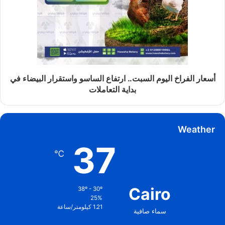
أسعار الفراخ اليوم السبت.. ارتفاع الساسو واستقرار البيضاء في
بداية التعاملات
Weather
37
℃
Cairo
38º - 30º
25%
1.21 كيلومتر/ساعة
سماء صافية