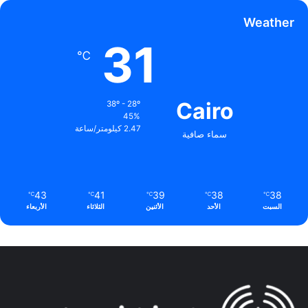
Weather
31
℃
Cairo
38º - 28º
45%
2.47 كيلومتر/ساعة
سماء صافية
43
41
39
38
38
℃
℃
℃
℃
℃
السبت
الأحد
الأثنين
الثلاثاء
الأربعاء