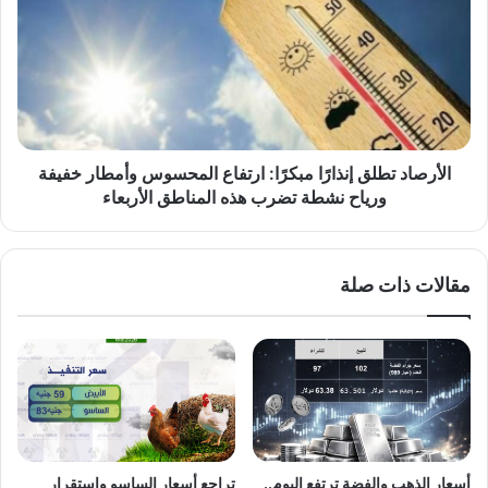
تُربك
إنذارًا
المربين
مبكرًا:
ارتفاع
المحسوس
وأمطار
خفيفة
ورياح
نشطة
الأرصاد تطلق إنذارًا مبكرًا: ارتفاع المحسوس وأمطار خفيفة
تضرب
ورياح نشطة تضرب هذه المناطق الأربعاء
هذه
المناطق
الأربعاء
مقالات ذات صلة
أسعار الذهب والفضة ترتفع اليوم..
تراجع أسعار الساسو واستقرار