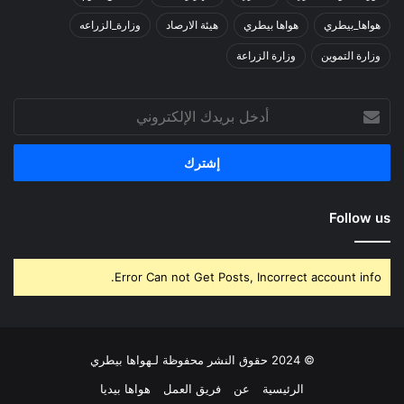
هواها_بيطري
هواها بيطري
هيئة الارصاد
وزارة_الزراعه
وزارة التموين
وزارة الزراعة
أدخل
بريدك
الإلكتروني
Follow us
Error Can not Get Posts, Incorrect account info.
© 2024 حقوق النشر محفوظة لـهواها بيطري
الرئيسية
عن
فريق العمل
هواها بيديا