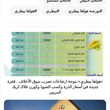
اللحم الابيض
اللحم الساسو
بورصة هواها بيطري
بيطري
هواها بيطري
«هواها
بيطري»:موجة
ارتفاعات
تضرب
سوق
الأعلاف..
قفزة
جديدة
في
أسعار
«هواها بيطري»:موجة ارتفاعات تضرب سوق الأعلاف.. قفزة
الذرة
جديدة في أسعار الذرة وكسب الصويا وكورن فلاك تُربك
وكسب
المربين
الصويا
وكورن
الأرصاد
فلاك
تطلق