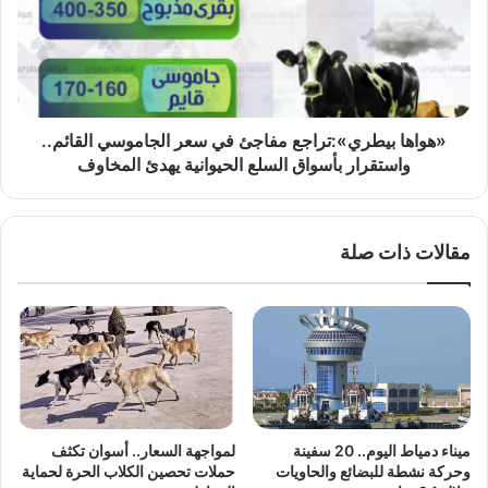
سعر
الجاموسي
القائم..
واستقرار
بأسواق
السلع
«هواها بيطري»:تراجع مفاجئ في سعر الجاموسي القائم..
الحيوانية
واستقرار بأسواق السلع الحيوانية يهدئ المخاوف
يهدئ
المخاوف
مقالات ذات صلة
ميناء دمياط اليوم.. 20 سفينة
لمواجهة السعار.. أسوان تكثف
وحركة نشطة للبضائع والحاويات
حملات تحصين الكلاب الحرة لحماية