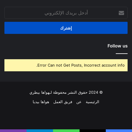
أدخل
بريدك
الإلكتروني
Follow us
Error Can not Get Posts, Incorrect account info.
© 2024 حقوق النشر محفوظة لـهواها بيطري
الرئيسية
عن
فريق العمل
هواها بيديا
فيسبوك
‫X
بينتيريست
لينكدإن
‫YouTube
انستقرام