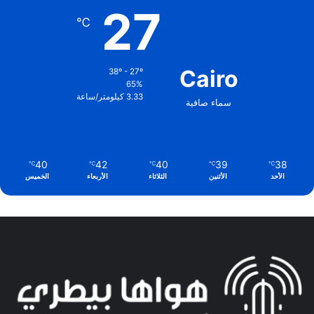
27
℃
Cairo
38º - 27º
65%
3.33 كيلومتر/ساعة
سماء صافية
40
42
40
39
38
℃
℃
℃
℃
℃
الأحد
الأثنين
الثلاثاء
الأربعاء
الخميس