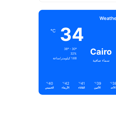
Weathe
34
℃
Cairo
38º - 30º
32%
1.68 كيلومتر/ساعة
سماء صافية
40
42
41
39
3
℃
℃
℃
℃
℃
الأحد
الأثنين
الثلاثاء
الأربعاء
الخميس