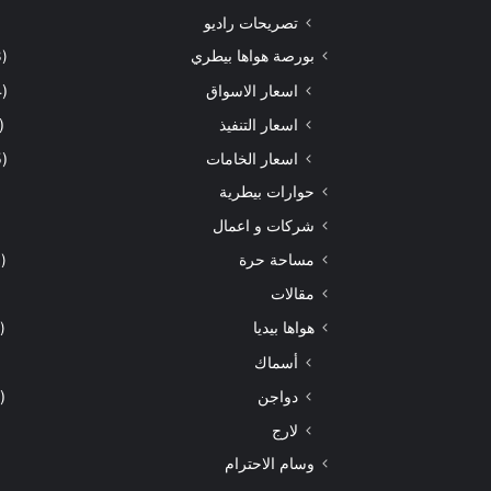
تصريحات راديو
بورصة هواها بيطري
(933)
اسعار الاسواق
(464)
اسعار التنفيذ
(172)
اسعار الخامات
(295)
حوارات بيطرية
شركات و اعمال
مساحة حرة
(204)
مقالات
هواها بيديا
(297)
أسماك
دواجن
(149)
لارج
وسام الاحترام