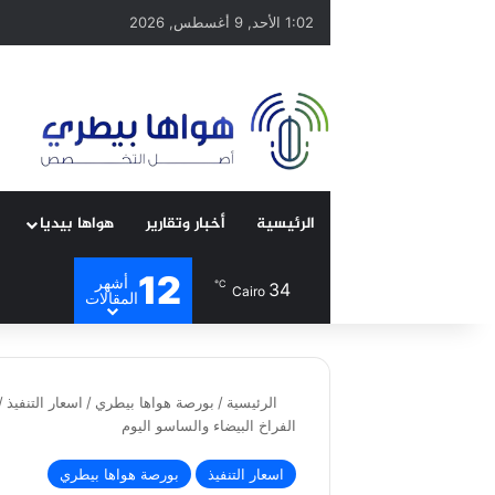
1:02 الأحد, 9 أغسطس, 2026
الرئيسية
أخبار وتقارير
هواها بيديا
12
أشهر
℃
34
Cairo
المقالات
الرئيسية
/
بورصة هواها بيطري
/
اسعار التنفيذ
/
الفراخ البيضاء والساسو اليوم
اسعار التنفيذ
بورصة هواها بيطري