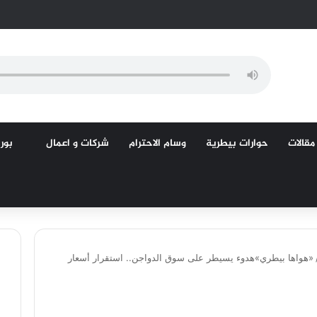
مقالات
حوارات بيطرية
وسام الاحترام
شركات و اعمال
بورص
«هواها بيطري»هدوء يسيطر على سوق الدواجن.. استقرار أسعار