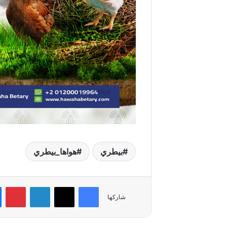
بيطري
هواها_بيطري
فيسبوك
‫X
لينكدإن
بي
شاركها