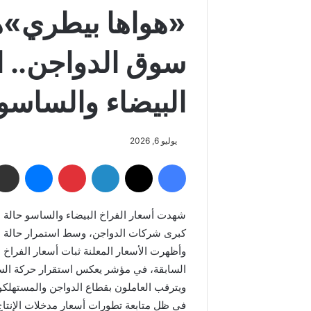
«هواها بيطري»ه
سوق الدواجن.. ا
البيضاء والساسو 
يوليو 6, 2026
فيسبوك
‫X
لينكدإن
بينتيريست
ماسنجر
شهدت أسعار الفراخ البيضاء والساسو حالة من 
كبرى شركات الدواجن، وسط استمرار حالة ا
وأظهرت الأسعار المعلنة ثبات أسعار الفراخ 
السابقة، في مؤشر يعكس استقرار حركة السو
ويترقب العاملون بقطاع الدواجن والمستهلكون
في ظل متابعة تطورات أسعار مدخلات الإنتاج 