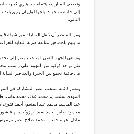
وتحظى المباراة باهتمام جماهيري كبير، خاص
إلى جانبه منتخبات بلجيكا وإيران ونيوزيلن
التالي.
ومن المنتظر أن تُنقل المباراة عبر شبكة ق
ما يتيح للجماهير متابعة ضربة البداية للفراع
ويسعى الجهاز الفني لمنتخب مصر إلى تحقيق 
ظل تواجد كوكبة من النجوم على رأسهم مح
في قائمة تجمع بين الخبرة والعناصر الشابة 
المهدي سليمان، محمد علاء، محمد هاني، طا
عبد المجيد، محمد عبد المنعم، أحمد فتوح، ك
محمود صابر، أحمد سيد “زيزو”، إمام عاشور،
عادل، هيثم حسن، محمد صلاح، عمر مرموش،