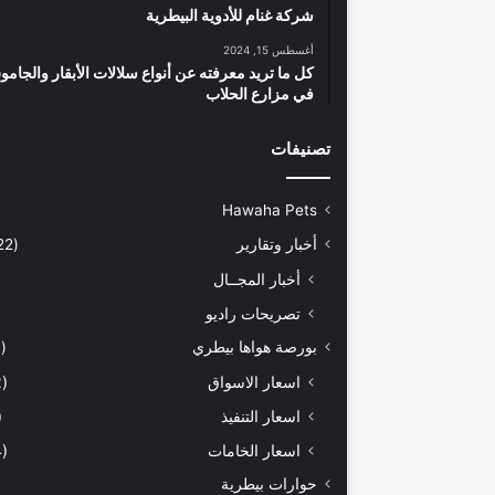
شركة غنام للأدوية البيطرية
أغسطس 15, 2024
كل ما تريد معرفته عن أنواع سلالات الأبقار والجام
في مزارع الحلاب
تصنيفات
Hawaha Pets
أخبار وتقارير
(5٬422)
أخبار المجــال
تصريحات راديو
بورصة هواها بيطري
(929)
اسعار الاسواق
(462)
اسعار التنفيذ
71)
اسعار الخامات
(294)
حوارات بيطرية