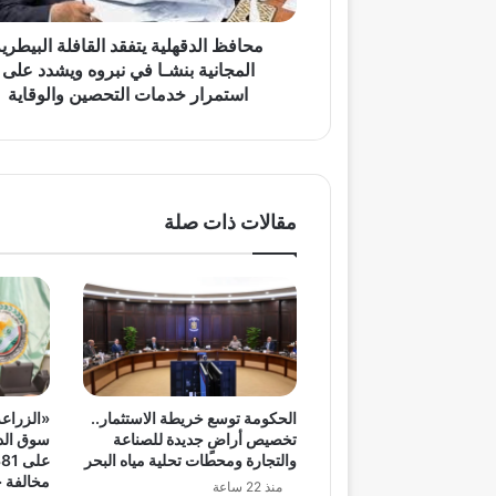
نبروه
ويشدد
محافظ الدقهلية يتفقد القافلة البيطرية
على
المجانية بنشـا في نبروه ويشدد على
استمرار
استمرار خدمات التحصين والوقاية
خدمات
التحصين
والوقاية
مقالات ذات صلة
الحكومة توسع خريطة الاستثمار..
«الزراعة
تخصيص أراضٍ جديدة للصناعة
سوق الدو
والتجارة ومحطات تحلية مياه البحر
مخالفة خ
منذ 22 ساعة