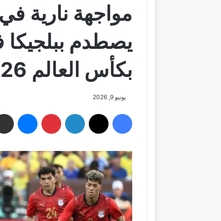
مواجهة نارية في 
يصطدم ببلجيكا 
بكأس العالم 2026
يونيو 9, 2026
فيسبوك
‫X
لينكدإن
بينتيريست
ماسنجر