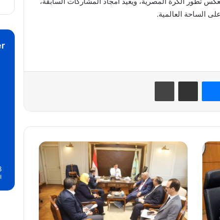
س تطور الكرة المصرية، ويعيد أمجاد المشاركات السابقة،
ى الساحة العالمية.
r
نتيريست
ماسنجر
مشاركة عبر البريد
طباعة
وزير
الزراعة
يلتقي
8
أعضاء
ا
مجلسي
النواب
والشيوخ
لبحث