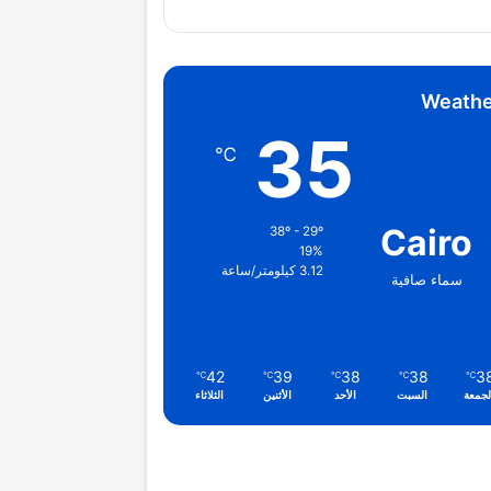
Weathe
35
℃
Cairo
38º - 29º
19%
3.12 كيلومتر/ساعة
سماء صافية
42
39
38
38
3
℃
℃
℃
℃
℃
لجمعة
السبت
الأحد
الأثنين
الثلاثاء