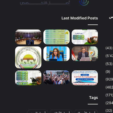
وس
Last Modified Posts
(43)
(53)
(9)
(1
Tags
(32)