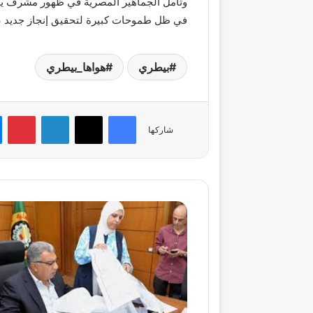
وتأمل الجماهير المصرية في ظهور مشرف يعك
في ظل طموحات كبيرة لتحقيق إنجاز جديد عل
بيطري
هواها_بيطري
فيسبوك
‫X
لينكدإن
بي
شاركها
محافظ
الدقهلية
يتفقد
القافلة
البيطرية
المجانية
بنشـا
في