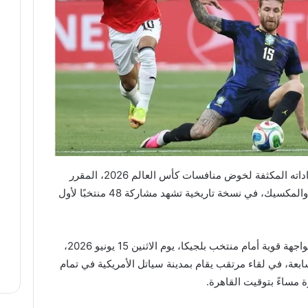
يواصل منتخب مصر الأول لكرة القدم استعداداته المكثفة لخوض منافسات كأس العالم 2026، المقرر
إقامتها في الولايات المتحدة الأمريكية وكندا والمكسيك، في نسخة تاريخية تشهد مشاركة 48 منتخبًا لأول
ويستهل “الفراعنة” مشوارهم في البطولة بمواجهة قوية أمام منتخب بلجيكا، يوم الاثنين 15 يونيو 2026،
عة، في لقاء مرتقب يقام بمدينة سياتل الأمريكية في تمام
ة مساءً بتوقيت القاهرة.