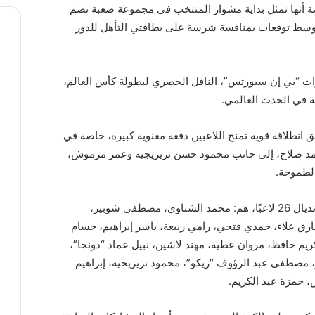
ة أنها تمثل بداية مشوار المنتخب في مجموعة صعبة تضم
دا، وسط توقعات بمنافسة شرسة على بطاقتي التأهل للدور
نوات “بي إن سبورتس”، الناقل الحصري لبطولة كأس العالم،
نة في الحدث العالمي.
انطلاقة قوية تمنح اللاعبين دفعة معنوية كبيرة، خاصة في
مد صلاح، إلى جانب محمود حسن تريزيجيه وعمر مرموش،
الطموحة.
وتضم قائمة منتخب مصر المشاركة في المونديال 26 لاعبًا، هم: محمد الشناوي، مصطفى شوبير،
رق علاء، حمدي فتحي، رامي ربيعة، ياسر إبراهيم، حسام
ريم حافظ، مروان عطية، مهند لاشين، نبيل عماد “دونجا”،
 مصطفى عبد الرؤوف “زيكو”، محمود تريزيجيه، إبراهيم
 حمزة عبد الكريم.