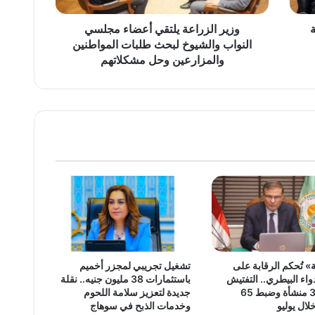
طلبات
المواطنين
وزير الزراعة يلتقي أعضاء مجلسي
والمزارعين
النواب والشيوخ لبحث طلبات المواطنين
وحل
والمزارعين وحل مشكلاتهم
مشكلاتهم
» تُحكم الرقابة على
تشغيل تجريبي لمجزر أخميم
اء البيطري.. التفتيش
باستثمارات 38 مليون جنيه.. نقلة
على 381 منشأة وضبط 65
جديدة لتعزيز سلامة اللحوم
لال يوليو
وخدمات الذبح في سوهاج