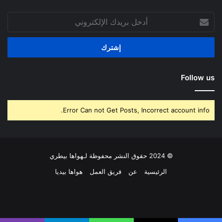
أدخل
بريدك
الإلكتروني
Follow us
Error Can not Get Posts, Incorrect account info.
© 2024 حقوق النشر محفوظة لـهواها بيطري
الرئيسية
عن
فريق العمل
هواها بيديا
فيسبوك
‫X
بينتيريست
لينكدإن
‫YouTube
انستقرام