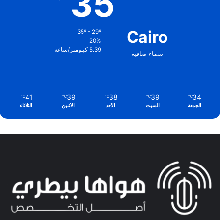
35
Cairo
35º - 29º
20%
5.39 كيلومتر/ساعة
سماء صافية
41
39
38
39
34
℃
℃
℃
℃
℃
الجمعة
السبت
الأحد
الأثنين
الثلاثاء