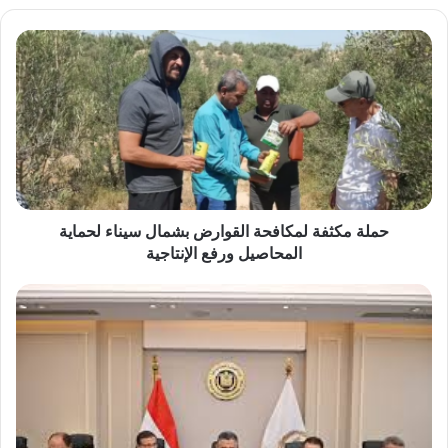
حملة
مكثفة
لمكافحة
القوارض
بشمال
سيناء
لحماية
المحاصيل
ورفع
الإنتاجية
حملة مكثفة لمكافحة القوارض بشمال سيناء لحماية
المحاصيل ورفع الإنتاجية
وزراء
التموين
والزراعة
ومدير
جهاز
مستقبل
مصر
يبحثون