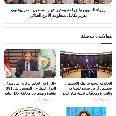
تعزيز
تكامل
وزراء التموين والزراعة ومدير جهاز مستقبل مصر يبحثون
منظومة
تعزيز تكامل منظومة الأمن الغذائي
الأمن
الغذائي
مقالات ذات صلة
الحكومة توسع خريطة الاستثمار..
«الزراعة» تُحكم الرقابة على سوق
تخصيص أراضٍ جديدة للصناعة
الدواء البيطري.. التفتيش على 381
والتجارة ومحطات تحلية مياه البحر
منشأة وضبط 65 مخالفة خلال يوليو
منذ يوم واحد
منذ يوم واحد