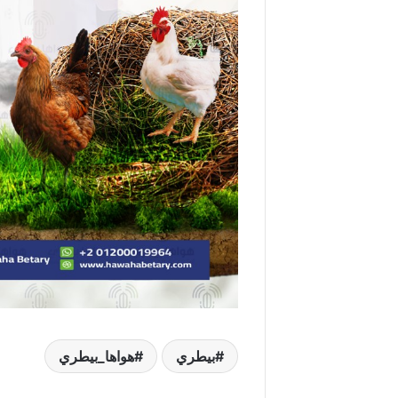
بيطري
هواها_بيطري