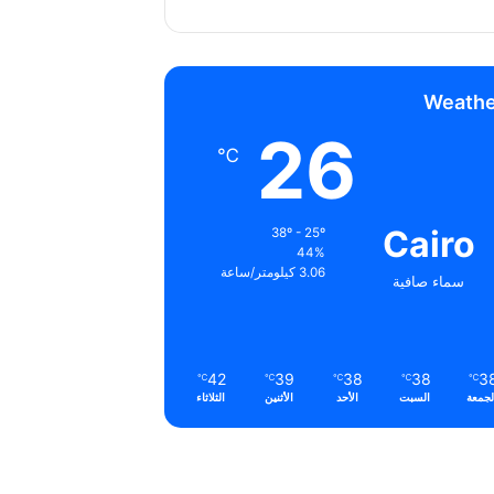
Weathe
26
℃
Cairo
38º - 25º
44%
3.06 كيلومتر/ساعة
سماء صافية
42
39
38
38
3
℃
℃
℃
℃
℃
لجمعة
السبت
الأحد
الأثنين
الثلاثاء