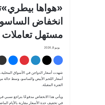
«هواها بيطري»تر
انخفاض الساسو و
مستهل تعاملات ا
يونيو 8, 2026
فيسبوك
‫X
لينكدإن
بينتيريست
ماسنجر
شهدت أسعار الدواجن في الأسواق المحلية، خل
أسعار اللحم الأبيض والساسو، وسط حالة من
الفترة المقبلة.
ويأتي هذا الانخفاض مدفوعًا بتراجع نسبي ف
في تخفيف حدة الأسعار مقارنة بالأيام الما