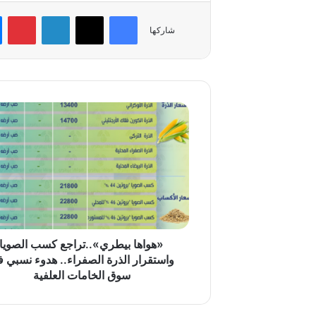
فيسبوك
‫X
لينكدإن
بي
شاركها
«هواها
بيطري»..تراجع
كسب
الصويا
واستقرار
الذرة
الصفراء..
هدوء
نسبي
في
«هواها بيطري»..تراجع كسب الصويا
سوق
واستقرار الذرة الصفراء.. هدوء نسبي 
الخامات
سوق الخامات العلفية
العلفية