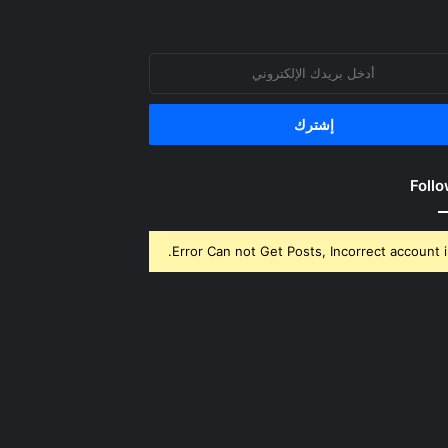
روني
Follo
Error Can not Get Posts, Incorrect account i