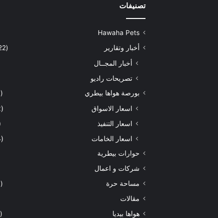
تصنيفات
Hawaha Pets
أخبار وتقارير
(5٬422)
أخبار المجــال
تصريحات راديو
بورصة هواها بيطري
(929)
اسعار الاسواق
(462)
اسعار التنفيذ
71)
اسعار الخامات
(294)
حوارات بيطرية
شركات و اعمال
مساحة حرة
(203)
مقالات
هواها بيديا
(297)