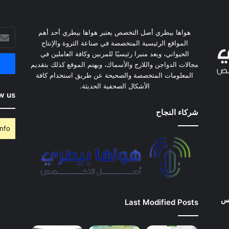
أدخل
هواها بيطري أصل التخصص يعتبر هواها بيطري أحد أهم
بريدك
المواقع الرئيسية المتخصصة في صناعة الثروة والإنتاج
الإلكت
الحيواني، ويعد منبرا رئيسيًا للمربين وكافة العاملين في
مجالات الدواجن واللارج والأسماك، ويهتم الموقع كذلك بتقديم
المعلومات المتخصصة والصحيحة عن طريق استخدام كافة
الأشكال الصحفية الحديثة.
w us
شركاء النجاح
nfo.
وس
Last Modified Posts