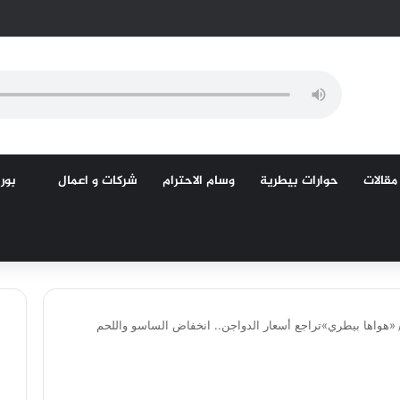
مقالات
حوارات بيطرية
وسام الاحترام
شركات و اعمال
بورص
«هواها بيطري»تراجع أسعار الدواجن.. انخفاض الساسو واللحم