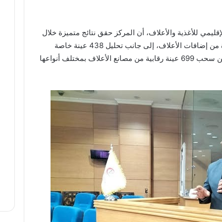
إقليمي للأغذية والأعلاف، أن المركز حقق نتائج متميزة خلال
مايو، حيث تم فحص عينات 672 شحنة واردة من إضافات الأعلاف، إلى جانب تحليل 438 عينة خاصة
بالأفراد بإجمالي 1586 تحليلًا معمليًا، فضلًا عن سحب 699 عينة رقابية من مصانع الأعلاف بمختلف أنواعها