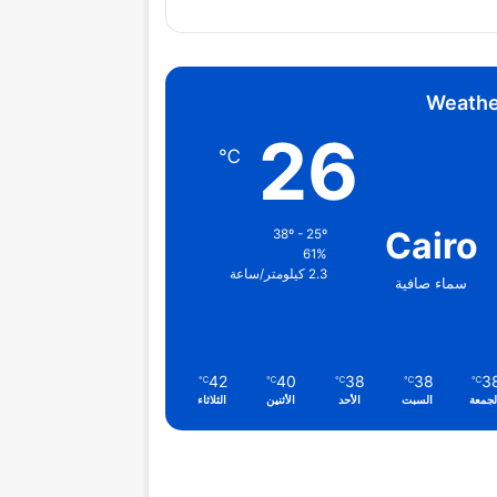
Weathe
26
℃
Cairo
38º - 25º
61%
2.3 كيلومتر/ساعة
سماء صافية
42
40
38
38
3
℃
℃
℃
℃
℃
لجمعة
السبت
الأحد
الأثنين
الثلاثاء