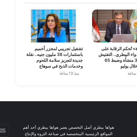
» تُحكم الرقابة على
تشغيل تجريبي لمجزر أخميم
اء البيطري.. التفتيش
باستثمارات 38 مليون جنيه.. نقلة
على 381 منشأة وضبط 65
جديدة لتعزيز سلامة اللحوم
لال يوليو
وخدمات الذبح في سوهاج
منذ 13 ساعة
أدخل
هواها بيطري أصل التخصص يعتبر هواها بيطري أحد أهم
بريدك
المواقع الرئيسية المتخصصة في صناعة الثروة والإنتاج