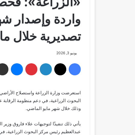
تصديرية خلال ماي
يونيو 3, 2026
فيسبوك
‫X
لينكدإن
بينتيريست
ماسنجر
استعرضت وزارة الزراعة واستصلاح الأراضي، ج
البحوث الزراعية، في دعم منظومة الرقابة عل
وذلك خلال شهر مايو الماضي.
يأتي ذلك تنفيذًا لتوجيهات علاء فاروق وزير
عبدالعظيم رئيس مركز البحوث الزراعية، في