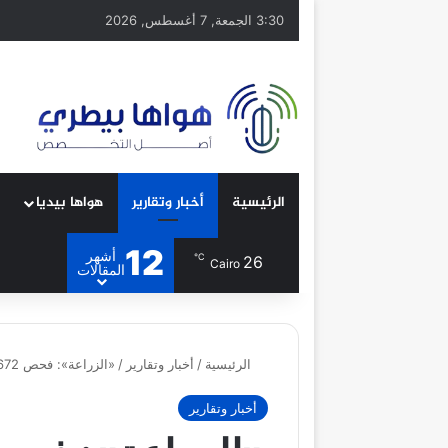
3:30 الجمعة, 7 أغسطس, 2026
الرئيسية
أخبار وتقارير
هواها بيديا
12
أشهر
℃
26
Cairo
المقالات
الرئيسية
/
أخبار وتقارير
/
«الزراعة»: فحص 672 شحنة أعلاف واردة وإصدار شهادات لـ51 شحنة تصديرية خلال مايو
أخبار وتقارير