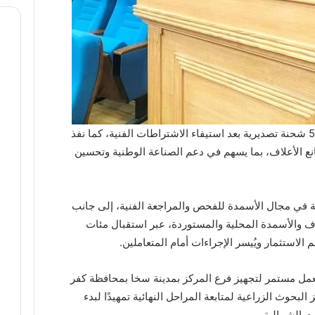
وأضاف أن المركز أصدر شهادات مطابقة لـ51 شحنة تصديرية بعد استيفاء الاشتراطات الفنية، كما نفذ
انع الأعلاف، بما يسهم في دعم الصناعة الوطنية وتحسين
شربيني إلى استقبال نحو 500 شحنة في مجال الأسمدة للفحص والمراجعة الفنية، إلى جانب
 والأسمدة المحلية والمستوردة، عبر استقبال مئات
الاستثمار ويُيسر الإجراءات أمام المتعاملين.
مل مستمر لتجهيز فرع المركز بمدينة سخا بمحافظة كفر
لبحوث الزراعية لمتابعة المراحل النهائية تمهيدًا لبدء
ت الشمالية.