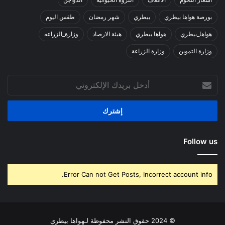
بورصة هواها بيطري
بيطري
شهر رمضان
طقس اليوم
هواها_بيطري
هواها بيطري
هيئة الارصاد
وزارة_الزراعه
وزارة التموين
وزارة الزراعة
أدخل
بريدك
الإلكتروني
Follow us
Error Can not Get Posts, Incorrect account info.
© 2024 حقوق النشر محفوظة لـهواها بيطري