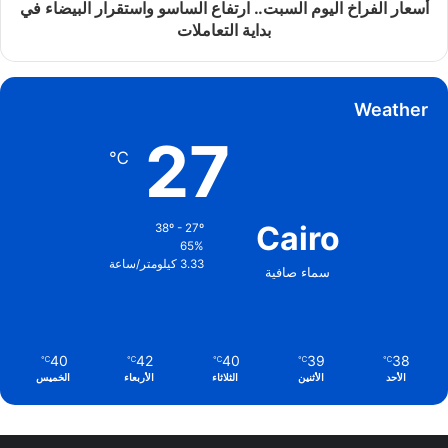
أسعار الفراخ اليوم السبت.. ارتفاع الساسو واستقرار البيضاء في
بداية التعاملات
Weather
27
℃
Cairo
38º - 27º
65%
3.33 كيلومتر/ساعة
سماء صافية
40
42
40
39
38
℃
℃
℃
℃
℃
الأحد
الأثنين
الثلاثاء
الأربعاء
الخميس