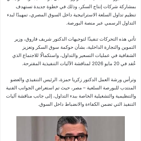
بمشاركة شركات إنتاج السكر، وذلك في خطوة جديدة تستهدف
تنظيم تداول السلعة الاستراتيجية داخل السوق المصري، تمهيدًا لبدء
التداول الرسمي عبر منصة البورصة.
تأتي هذه التحركات تنفيذًا لتوجيهات الدكتور شريف فاروق، وزير
التموين والتجارة الداخلية، بشأن حوكمة سوق السكر وتعزيز
الشفافية في عمليات التسعير والتداول، واستكمالًا للاجتماع الذي
عُقد في 20 مايو 2026 لمناقشة الآليات التنفيذية المقترحة.
وترأس ورشة العمل الدكتور زكريا حمزة، الرئيس التنفيذي والعضو
المنتدب للبورصة السلعية – مصر، حيث تم استعراض الجوانب الفنية
والتنظيمية والتشغيلية الخاصة ببدء التداول، إلى جانب مناقشة آليات
التنفيذ التي تضمن الكفاءة والانضباط داخل السوق.