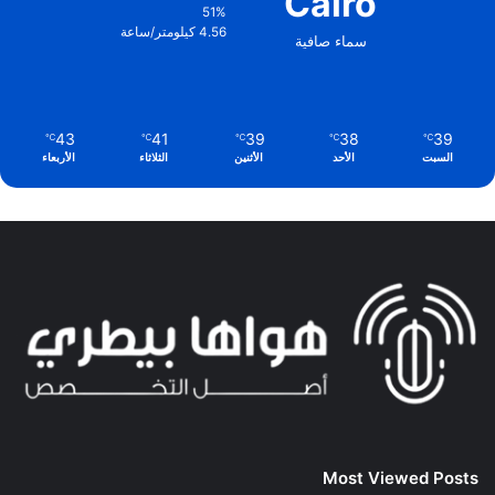
Cairo
51%
4.56 كيلومتر/ساعة
سماء صافية
43
41
39
38
39
℃
℃
℃
℃
℃
السبت
الأحد
الأثنين
الثلاثاء
الأربعاء
Most Viewed Posts