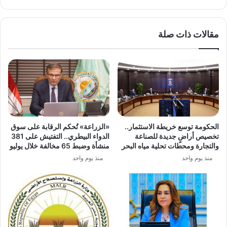
البريطانية
مقالات ذات صلة
الحكومة توسع خريطة الاستثمار..
«الزراعة» تُحكم الرقابة على سوق
تخصيص أراضٍ جديدة للصناعة
الدواء البيطري.. التفتيش على 381
والتجارة ومحطات تحلية مياه البحر
منشأة وضبط 65 مخالفة خلال يوليو
منذ يوم واحد
منذ يوم واحد