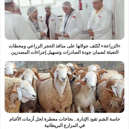
جولاتها
على
منافذ
الحجر
الزراعي
ومحطات
التعبئة
لضمان
«الزراعة» تُكثف جولاتها على منافذ الحجر الزراعي ومحطات
جودة
التعبئة لضمان جودة الصادرات وتسهيل إجراءات المصدرين
الصادرات
وتسهيل
حاسة
إجراءات
الشم
المصدرين
تقود
الإدارة..
بخاخات
معطرة
لحل
أزمات
الأغنام
في
حاسة الشم تقود الإدارة.. بخاخات معطرة لحل أزمات الأغنام
المزارع
في المزارع البريطانية