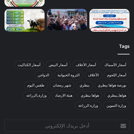
Tags
أسعار الأسماك
أسعار الأعلاف
أسعار البيض
أسعار الكتاكيت
أسعار اللحوم
الأعلاف
الثروة الحيوانية
الدواجن
بورصة هواها بيطري
بيطري
شهر رمضان
طقس اليوم
هواها_بيطري
هواها بيطري
هيئة الارصاد
وزارة_الزراعه
وزارة التموين
وزارة الزراعة
أدخل
بريدك