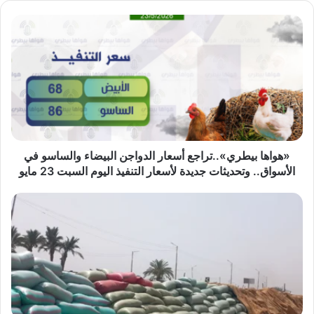
«هواها
بيطري»..تراجع
أسعار
الدواجن
البيضاء
والساسو
في
الأسواق..
وتحديثات
جديدة
«هواها بيطري»..تراجع أسعار الدواجن البيضاء والساسو في
لأسعار
الأسواق.. وتحديثات جديدة لأسعار التنفيذ اليوم السبت 23 مايو
التنفيذ
اليوم
محافظ
السبت
أسيوط:
23
توريد
مايو
191
ألف
طن
قمح
منذ