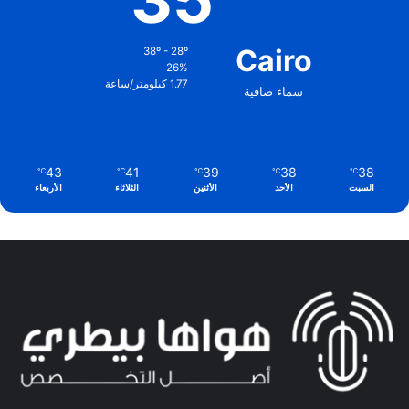
Cairo
38º - 28º
26%
1.77 كيلومتر/ساعة
سماء صافية
43
41
39
38
38
℃
℃
℃
℃
℃
السبت
الأحد
الأثنين
الثلاثاء
الأربعاء