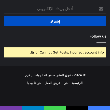
أدخل
بريدك
الإلكتروني
Follow us
Error Can not Get Posts, Incorrect account info.
© 2024 حقوق النشر محفوظة لـهواها بيطري
الرئيسية
عن
فريق العمل
هواها بيديا
فيسبوك
‫X
بينتيريست
لينكدإن
‫YouTube
انستقرام