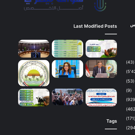
وس
Last Modified Posts
(43)
(53)
(9)
(1
Tags