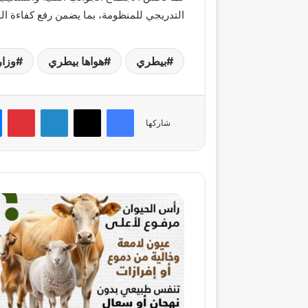
التدريجي للمنظومة، بما يضمن رفع كفاءة ا
بيطري
هواها بيطري
وزار
فيسبوك
‫X
لينكدإن
بي
شاركها
«الزراعة»
تطلق
دليلاً
شاملاً
لاختيار
الأضحية
واللحوم
السليمة