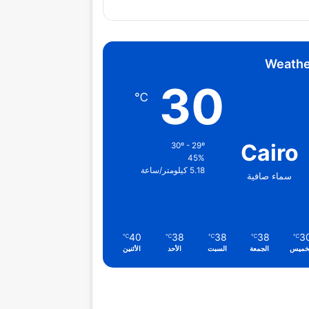
Weathe
30
℃
Cairo
30º - 29º
45%
5.18 كيلومتر/ساعة
سماء صافية
40
38
38
38
3
℃
℃
℃
℃
℃
خميس
الجمعة
السبت
الأحد
الأثنين