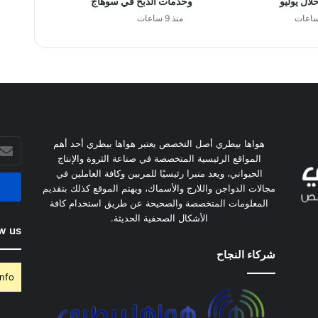
لال يوليو
وخدمات الذبح في سوهاج
منذ 9 ساعات
أدخل
هواها بيطري أصل التخصص يعتبر هواها بيطري أحد أهم
بريدك
المواقع الرئيسية المتخصصة في صناعة الثروة والإنتاج
الإلكت
الحيواني، ويعد منبرا رئيسيًا للمربين وكافة العاملين في
مجالات الدواجن واللارج والأسماك، ويهتم الموقع كذلك بتقديم
المعلومات المتخصصة والصحيحة عن طريق استخدام كافة
الأشكال الصحفية الحديثة.
w us
شركاء النجاح
nfo.