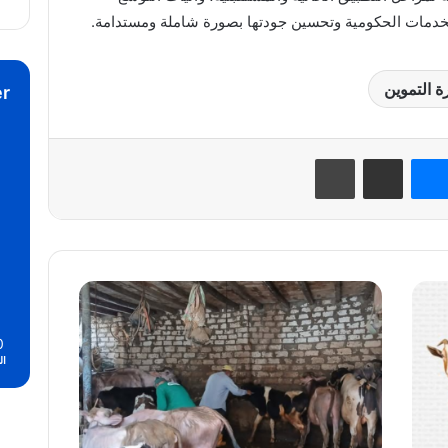
لخدمات الحكومية وتحسين جودتها بصورة شاملة ومستدامة.
ة التموين
r
نتيريست
ماسنجر
مشاركة عبر البريد
طباعة
محافظ
الدقهلية:
تحصين
0
149
ال
ألف
رأس
ماشية
في