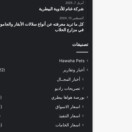
أبريل 7, 2025
شركة غنام للأدوية البيطرية
أغسطس 15, 2024
كل ما تريد معرفته عن أنواع سلالات الأبقار والجام
في مزارع الحلاب
تصنيفات
Hawaha Pets
أخبار وتقارير
(5٬422)
أخبار المجــال
تصريحات راديو
بورصة هواها بيطري
(929)
اسعار الاسواق
(462)
اسعار التنفيذ
71)
اسعار الخامات
(294)