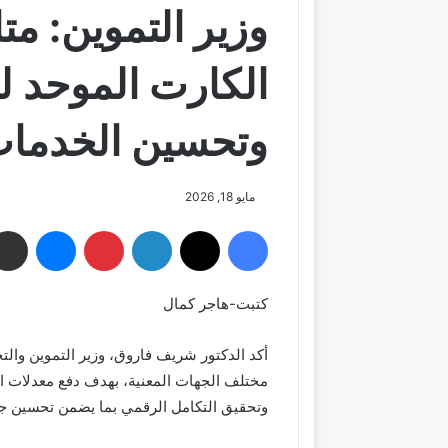
وزير التموين: مت
الكارت الموحد ل
وتحسين الخدمات
مايو 18, 2026
فيسبوك
‫X
لينكدإن
بينتيريست
ماسنجر
كتبت-هاجر كمال
أكد الدكتور شريف فاروق، وزير التموين والتجا
مختلف الجهات المعنية، بهدف دفع معدلات ا
وتحقيق التكامل الرقمي بما يضمن تحسين جو