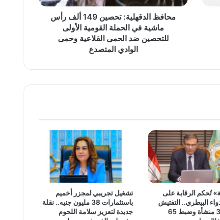
الحملة
القومية
محافظ الدقهلية: تحصين 149 ألف رأس
الأولى
ماشية في الحملة القومية الأولى
للتحصين
للتحصين ضد الحمى القلاعية وحمى
ضد
الوادي المتصدع
الحمى
القلاعية
وحمى
الوادي
المتصدع
» تُحكم الرقابة على
تشغيل تجريبي لمجزر أخميم
اء البيطري.. التفتيش
باستثمارات 38 مليون جنيه.. نقلة
على 381 منشأة وضبط 65
جديدة لتعزيز سلامة اللحوم