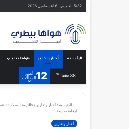
5:32 الخميس, 6 أغسطس, 2026
الرئيسية
أخبار وتقارير
هواها بيديا
12
أشهر
℃
38
Cairo
المقالات
الرئيسية
/
أخبار وتقارير
/
«الثروة السمكية» تنف
لرقابة صارمة
أخبار وتقارير