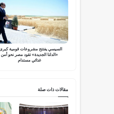
يفتتح
مشروعات
قومية
كبرى..
«الدلتا
الجديدة»
تقود
مصر
نحو
السيسي يفتتح مشروعات قومية كبرى.
أمن
«الدلتا الجديدة» تقود مصر نحو أمن
غذائي
غذائي مستدام
مستدام
مقالات ذات صلة