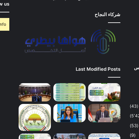
w us
شركاء النجاح
nfo.
وس
Last Modified Posts
(43)
(53)
(9)