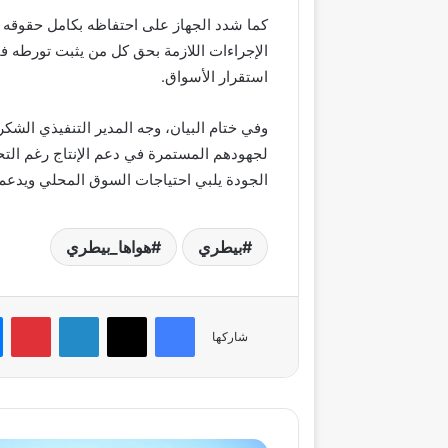
كما شدد الجهاز على احتفاظه بكامل حقوقه الق
الإجراءات اللازمة بحق كل من يثبت تورطه 
استقرار الأسواق.
وفي ختام البيان، وجه المدير التنفيذي الشكر
لجهودهم المستمرة في دعم الإنتاج رغم التحد
الجودة يلبي احتياجات السوق المحلي ويدعم
بيطري
هواها_بيطري
فيسبوك
‫X
لينكدإن
بي
شاركها
السيسي