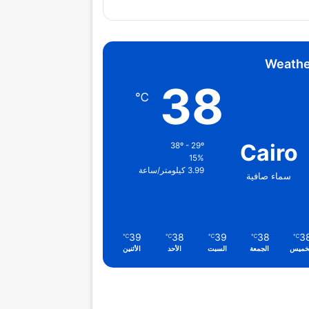
Weathe
38
℃
Cairo
38º - 29º
15%
3.99 كيلومتر/ساعة
سماء صافية
39
38
39
38
3
℃
℃
℃
℃
℃
خميس
الجمعة
السبت
الأحد
الأثنين