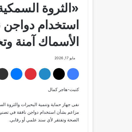
«الثروة السمكية
استخدام دواجن ن
الأسماك آمنة وت
مايو 17, 2026
فيسبوك
‫X
لينكدإن
بينتيريست
ماسنجر
كتبت-هاجر كمال
نفى جهاز حماية وتنمية البحيرات والثروة ال
مزاعم بشأن استخدام دواجن نافقة في تصنيع أ
الصحة وتفتقر لأي سند علمي أو رقابي.