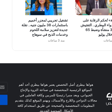
» تُحكم الرقابة على
تشغيل تجريبي لمجزر أخميم
اء البيطري.. التفتيش
باستثمارات 38 مليون جنيه.. نقلة
على 381 منشأة وضبط 65
جديدة لتعزيز سلامة اللحوم
لال يوليو
وخدمات الذبح في سوهاج
منذ 3 ساعات
أدخل
هواها بيطري أصل التخصص يعتبر هواها بيطري أحد أهم
بريدك
المواقع الرئيسية المتخصصة في صناعة الثروة والإنتاج
الإلكت
الحيواني، ويعد منبرا رئيسيًا للمربين وكافة العاملين في
مجالات الدواجن واللارج والأسماك، ويهتم الموقع كذلك بتقديم
المعلومات المتخصصة والصحيحة عن طريق استخدام كافة
الأشكال الصحفية الحديثة.