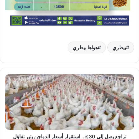
بيطري
هواها بيطري
تراجع
يصل
إلى
30%..
استقرار
أسعار
الدواجن
يثير
تفاؤل
الأسواق
تراجع يصل إلى 30%.. استقرار أسعار الدواجن يثير تفاؤل