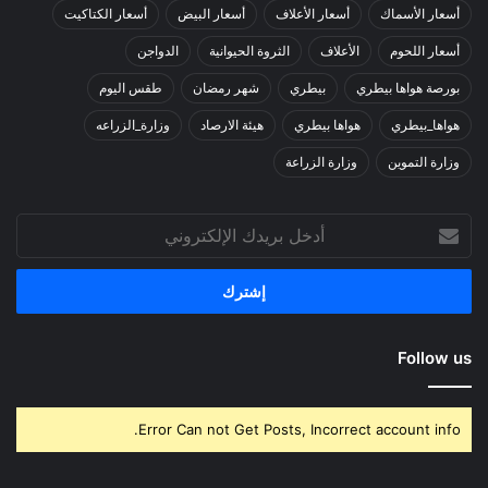
أسعار الأسماك
أسعار الأعلاف
أسعار البيض
أسعار الكتاكيت
أسعار اللحوم
الأعلاف
الثروة الحيوانية
الدواجن
بورصة هواها بيطري
بيطري
شهر رمضان
طقس اليوم
هواها_بيطري
هواها بيطري
هيئة الارصاد
وزارة_الزراعه
وزارة التموين
وزارة الزراعة
أدخل
بريدك
الإلكتروني
Follow us
Error Can not Get Posts, Incorrect account info.