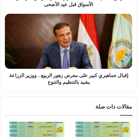
قبل
الأسواق قبل عيد الأضحى
عيد
الأضحى
إقبال
جماهيري
كبير
على
معرض
زهور
الربيع..
ووزير
الزراعة
يشيد
إقبال جماهيري كبير على معرض زهور الربيع.. ووزير الزراعة
بالتنظيم
يشيد بالتنظيم والتنوع
والتنوع
مقالات ذات صلة