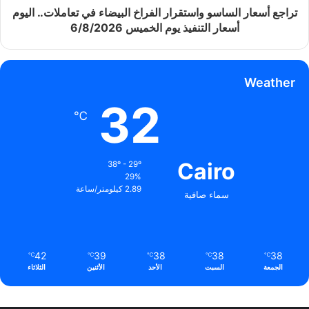
تراجع أسعار الساسو واستقرار الفراخ البيضاء في تعاملات.. اليوم
أسعار التنفيذ يوم الخميس 6/8/2026
Weather
32
℃
Cairo
38º - 29º
29%
2.89 كيلومتر/ساعة
سماء صافية
42
39
38
38
38
℃
℃
℃
℃
℃
الجمعة
السبت
الأحد
الأثنين
الثلاثاء