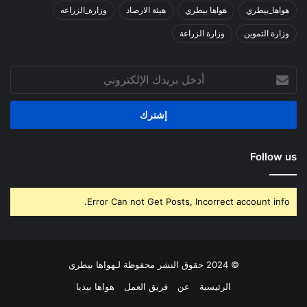
هواها_بيطري
هواها بيطري
هيئة الارصاد
وزارة_الزراعه
وزارة التموين
وزارة الزراعة
أدخل
بريدك
الإلكتروني
Follow us
Error Can not Get Posts, Incorrect account info.
© 2024 حقوق النشر محفوظة لـهواها بيطري
الرئيسية
عن
فريق العمل
هواها بيديا