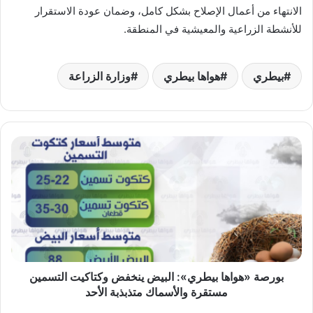
الانتهاء من أعمال الإصلاح بشكل كامل، وضمان عودة الاستقرار
للأنشطة الزراعية والمعيشية في المنطقة.
بيطري
هواها بيطري
وزارة الزراعة
بورصة
«هواها
بيطري»:
البيض
ينخفض
وكتاكيت
التسمين
مستقرة
والأسماك
متذبذبة
بورصة «هواها بيطري»: البيض ينخفض وكتاكيت التسمين
الأحد
مستقرة والأسماك متذبذبة الأحد