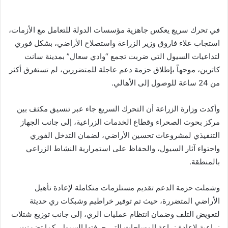
في تحرك سريع يعكس جاهزية مؤسسات الدولة للتعامل مع الأزمات،
استجاب علاء فاروق وزير الزراعة واستصلاح الأراضي، بشكل فوري
لتداعيات السيول التي ضربت تجمع “وادي سعال” بمدينة سانت
كاترين، موجهاً بإطلاق حزمة دعم عاجلة للمتضررين، لم تستغرق أكثر
من 24 ساعة للوصول إلى الأهالي.
وأكدت وزارة الزراعة أن التحرك السريع جاء عبر تنسيق مكثف بين
مركز بحوث الصحراء وقطاع الخدمات الزراعية، إلى جانب الجهاز
التنفيذي لمشروعات تحسين الأراضي، لضمان التدخل الفوري
واحتواء آثار السيول، والحفاظ على استمرارية النشاط الزراعي
بالمنطقة.
وشملت حزمة الدعم تقديم مستلزمات متكاملة لإعادة تأهيل
الأراضي المتضررة، حيث تم توفير خراطيم وشبكات ري حديثة
لتعويض التلف وضمان انتظام عمليات الري، إلى جانب توزيع شتلات
زراعية لإعادة زراعة المساحات التي جرفتها السيول. كما تضمنت