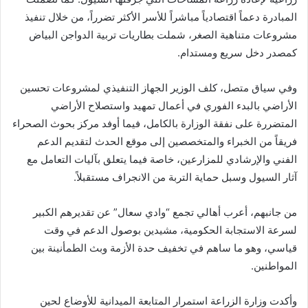
المبادرة دعماً اقتصادياً مباشراً للأسر الأكثر تضرراً، من خلال تنفيذ
مشروعات متناهية الصغر، شملت بطاريات تربية الدواجن البياض
كمصدر دخل سريع ومستدام.
وفي سياق متصل، كلف الوزير الجهاز التنفيذي لمشروعات تحسين
الأراضي بالبدء الفوري في أعمال تمهيد واستصلاح الأراضي
المتضررة على نفقة الوزارة بالكامل، فيما أوفد مركز بحوث الصحراء
فريقاً من الخبراء والمتخصصين إلى موقع الحدث لتقديم الدعم
الفني والإرشادي للمزارعين، خاصة فيما يتعلق بآليات التعامل مع
آثار السيول وسبل حماية التربة من الانجراف مستقبلاً.
من جانبهم، أعرب أهالي تجمع “وادي سعال” عن تقديرهم الكبير
لسرعة الاستجابة الحكومية، مشيدين بوصول الدعم في وقت
قياسي، وهو ما ساهم في تخفيف حدة الأزمة وبث الطمأنينة بين
المواطنين.
وأكدت وزارة الزراعة استمرار المتابعة الميدانية للأوضاع لحين