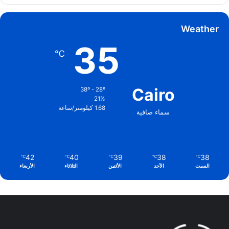
Weather
35
℃
Cairo
38º - 28º
21%
1.68 كيلومتر/ساعة
سماء صافية
42
40
39
38
38
℃
℃
℃
℃
℃
السبت
الأحد
الأثنين
الثلاثاء
الأربعاء