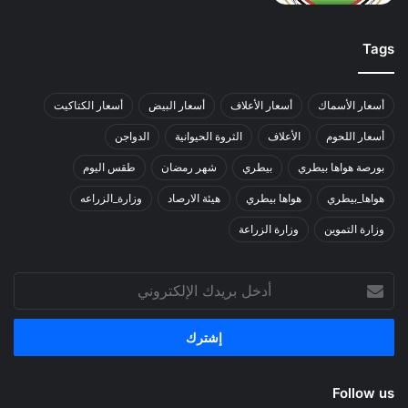
Tags
أسعار الأسماك
أسعار الأعلاف
أسعار البيض
أسعار الكتاكيت
أسعار اللحوم
الأعلاف
الثروة الحيوانية
الدواجن
بورصة هواها بيطري
بيطري
شهر رمضان
طقس اليوم
هواها_بيطري
هواها بيطري
هيئة الارصاد
وزارة_الزراعه
وزارة التموين
وزارة الزراعة
أدخل
بريدك
الإلكتروني
Follow us