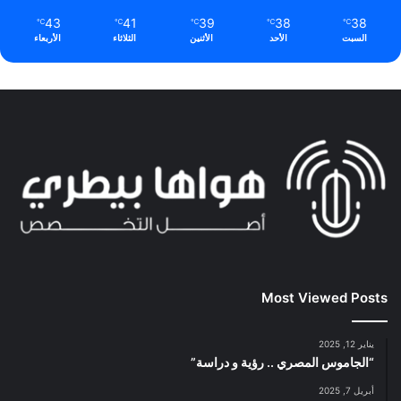
43
41
39
38
38
℃
℃
℃
℃
℃
السبت
الأحد
الأثنين
الثلاثاء
الأربعاء
Most Viewed Posts
يناير 12, 2025
“الجاموس المصري .. رؤية و دراسة”
أبريل 7, 2025