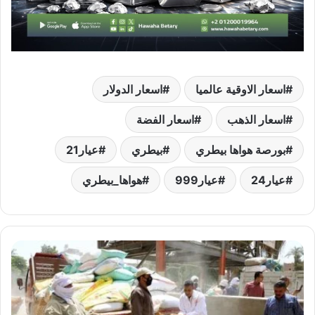
اسعار الاوقية عالميا
اسعار الدولار
اسعار الذهب
اسعار الفضة
بورصة هواها بيطري
بيطري
عيار21
عيار24
عيار999
هواها_بيطري
الذهب
الأصفر..
انتظام
توريد
القمح