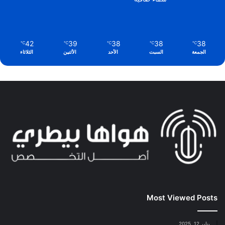
42
39
38
38
38
℃
℃
℃
℃
℃
الجمعة
السبت
الأحد
الأثنين
الثلاثاء
Most Viewed Posts
يناير 12, 2025