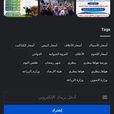
Tags
أسعار الأسماك
أسعار الأعلاف
أسعار البيض
أسعار الكتاكيت
أسعار اللحوم
الأعلاف
الثروة الحيوانية
الدواجن
بورصة هواها بيطري
بيطري
شهر رمضان
طقس اليوم
هواها_بيطري
هواها بيطري
هيئة الارصاد
وزارة_الزراعه
وزارة التموين
وزارة الزراعة
أدخل
بريدك
الإلكتروني