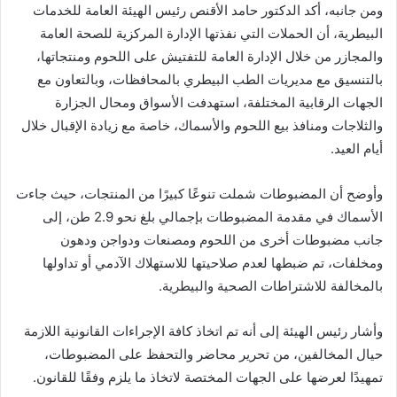
ومن جانبه، أكد الدكتور حامد الأقنص رئيس الهيئة العامة للخدمات
البيطرية، أن الحملات التي نفذتها الإدارة المركزية للصحة العامة
والمجازر من خلال الإدارة العامة للتفتيش على اللحوم ومنتجاتها،
بالتنسيق مع مديريات الطب البيطري بالمحافظات، وبالتعاون مع
الجهات الرقابية المختلفة، استهدفت الأسواق ومحال الجزارة
والثلاجات ومنافذ بيع اللحوم والأسماك، خاصة مع زيادة الإقبال خلال
أيام العيد.
وأوضح أن المضبوطات شملت تنوعًا كبيرًا من المنتجات، حيث جاءت
الأسماك في مقدمة المضبوطات بإجمالي بلغ نحو 2.9 طن، إلى
جانب مضبوطات أخرى من اللحوم ومصنعات ودواجن ودهون
ومخلفات، تم ضبطها لعدم صلاحيتها للاستهلاك الآدمي أو تداولها
بالمخالفة للاشتراطات الصحية والبيطرية.
وأشار رئيس الهيئة إلى أنه تم اتخاذ كافة الإجراءات القانونية اللازمة
حيال المخالفين، من تحرير محاضر والتحفظ على المضبوطات،
تمهيدًا لعرضها على الجهات المختصة لاتخاذ ما يلزم وفقًا للقانون.