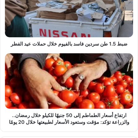
سردين
فاسد
بالفيوم
خلال
حملات
عيد
الفطر
ضبط 1.5 طن سردين فاسد بالفيوم خلال حملات عيد الفطر
ارتفاع
أسعار
الطماطم
إلى
50
جنيهًا
للكيلو
خلال
رمضان..
والزراعة
ارتفاع أسعار الطماطم إلى 50 جنيهًا للكيلو خلال رمضان..
تؤكد:
والزراعة تؤكد: مؤقت وستعود الأسعار لطبيعتها خلال 20 يومًا
مؤقت
وستعود