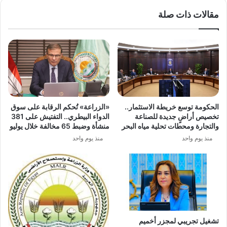
الأسعار
مقالات ذات صلة
لطبيعتها
خلال
20
يومًا
الحكومة توسع خريطة الاستثمار..
«الزراعة» تُحكم الرقابة على سوق
تخصيص أراضٍ جديدة للصناعة
الدواء البيطري.. التفتيش على 381
والتجارة ومحطات تحلية مياه البحر
منشأة وضبط 65 مخالفة خلال يوليو
منذ يوم واحد
منذ يوم واحد
تشغيل تجريبي لمجزر أخميم