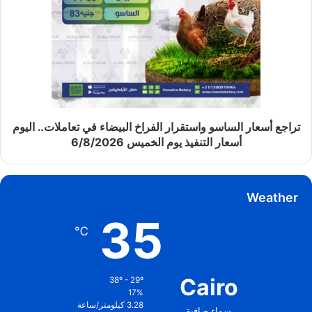
تراجع أسعار الساسو واستقرار الفراخ البيضاء في تعاملات.. اليوم
أسعار التنفيذ يوم الخميس 6/8/2026
Weather
35
℃
Cairo
38º - 29º
17%
3.28 كيلومتر/ساعة
سماء صافية