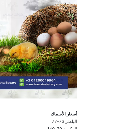
أسعار الأسماك
البلطي73-77
المكرونه70-140