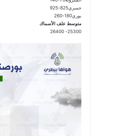
جمبري825-925
بوري180-260
متوسط علف الأسماك
25300- 26400