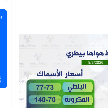
r
8
ا