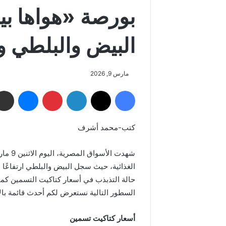
بورصة «هواها ب
البيض والبلطي و
مارس 9, 2026
فيسبوك
‫X
لينكدإن
بينتيريست
ماسنجر
كتب-محمد أشرف
الغذائية، حيث سجل البيض والبلطي ارتفاعًا
حالة التذبذب في أسعار كتاكيت التسمين كم
السطور التالية نستعرض لكم أحدث قائمة بال
أسعار كتاكيت تسمين