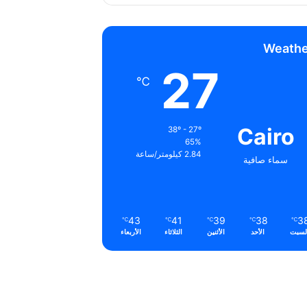
Weathe
27
℃
Cairo
38º - 27º
65%
2.84 كيلومتر/ساعة
سماء صافية
43
41
39
38
3
℃
℃
℃
℃
℃
لسبت
الأحد
الأثنين
الثلاثاء
الأربعاء