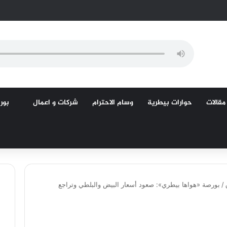
مقالات
حوارات بيطرية
وسام الاحترام
شركات و اعمال
بورص
/
بورصة «هواها بيطري»: صعود أسعار البيض والبلطي وتراجع