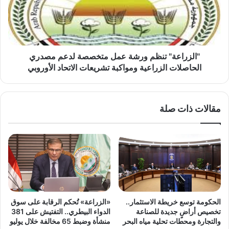
متخصصة
لدعم
مصدري
الحاصلات
الزراعية
ومواكبة
"الزراعة" تنظم ورشة عمل متخصصة لدعم مصدري
تشريعات
الحاصلات الزراعية ومواكبة تشريعات الاتحاد الأوروبي
الاتحاد
الأوروبي
مقالات ذات صلة
الحكومة توسع خريطة الاستثمار..
«الزراعة» تُحكم الرقابة على سوق
تخصيص أراضٍ جديدة للصناعة
الدواء البيطري.. التفتيش على 381
والتجارة ومحطات تحلية مياه البحر
منشأة وضبط 65 مخالفة خلال يوليو