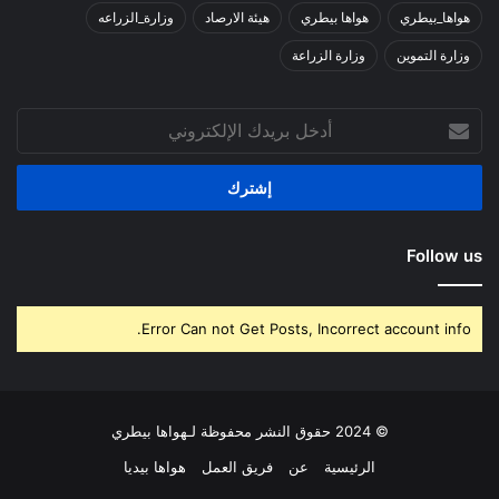
هواها_بيطري
هواها بيطري
هيئة الارصاد
وزارة_الزراعه
وزارة التموين
وزارة الزراعة
أدخل
بريدك
الإلكتروني
Follow us
Error Can not Get Posts, Incorrect account info.
© 2024 حقوق النشر محفوظة لـهواها بيطري
الرئيسية
عن
فريق العمل
هواها بيديا