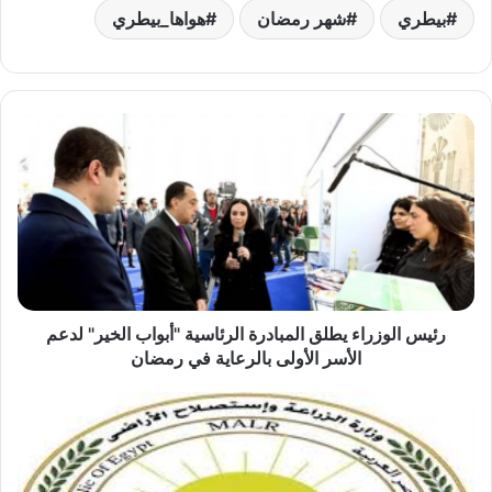
بيطري
شهر رمضان
هواها_بيطري
رئيس
الوزراء
يطلق
المبادرة
الرئاسية
"أبواب
الخير"
لدعم
الأسر
الأولى
رئيس الوزراء يطلق المبادرة الرئاسية "أبواب الخير" لدعم
بالرعاية
الأسر الأولى بالرعاية في رمضان
في
رمضان
"الزراعة"
تنظم
ورشة
عمل