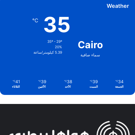
Weather
35
℃
Cairo
35º - 29º
20%
5.39 كيلومتر/ساعة
سماء صافية
41
39
38
39
34
℃
℃
℃
℃
℃
الجمعة
السبت
الأحد
الأثنين
الثلاثاء